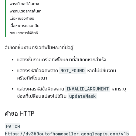
พารามิเตอร์เส้นทาง
พารามิเตอร์การค้นหา
เนื้อหาของคำขอ
เนื้อหาการตอบกลับ
ขอบเขตการให้สิทธิ์
อัปเดตชิ้นงานครีเอทีฟโฆษณาที่มีอยู่
แสดงชิ้นงานครีเอทีฟโฆษณาที่อัปเดตหากสำเร็จ
แสดงรหัสข้อผิดพลาด
NOT_FOUND
หากไม่มีชิ้นงาน
ครีเอทีฟโฆษณา
แสดงผลรหัสข้อผิดพลาด
INVALID_ARGUMENT
หากระบุ
ช่องที่เปลี่ยนแปลงไม่ได้ใน
updateMask
คำขอ HTTP
PATCH
https://dv360outofhomeseller.googleapis.com/v1b