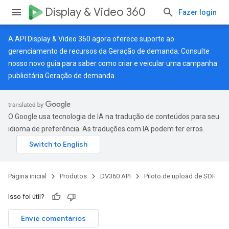
Display & Video 360
Fazer login
A API Display & Video 360 agora oferece suporte ao
gerenciamento de recursos da Geração de demanda. Consulte
nosso
novo guia
para saber como criar e veicular uma campanha
publicitária Geração de demanda.
O Google usa tecnologia de IA na tradução de conteúdos para seu
idioma de preferência. As traduções com IA podem ter erros.
Página inicial
Produtos
DV360 API
Piloto de upload de SDF
Isso foi útil?
Envie comentários