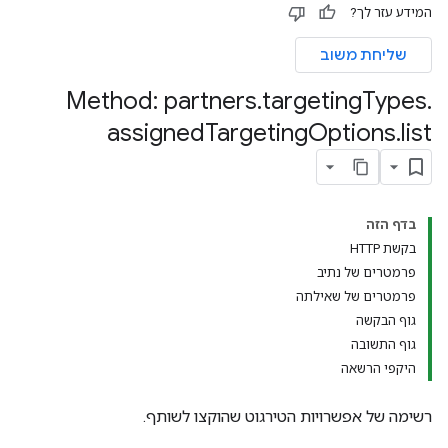
המידע עזר לך?
organizations.adGroups.
advertisers.adGroups.yout
שליחת משוב
Method: partners
.
targeting
Types
.
assigned
Targeting
Options
.
list
בדף הזה
בקשת HTTP
אפשרויות
פרמטרים של נתיב
advertisers.lineItems.you
פרמטרים של שאילתה
גוף הבקשה
גוף התשובה
היקפי הרשאה
רשימה של אפשרויות הטירגוט שהוקצו לשותף.