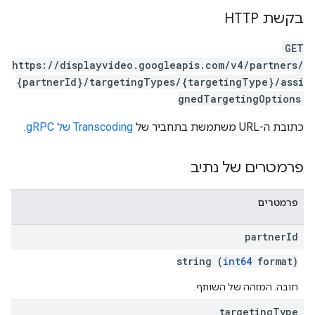
בקשת HTTP
GET
https://displayvideo.googleapis.com/v4/partners/
{partnerId}/targetingTypes/{targetingType}/assi
gnedTargetingOptions
כתובת ה-URL משתמשת בתחביר של
Transcoding של gRPC
.
פרמטרים של נתיב
inventor
פרמטרים
partner
Id
string (
int64
format)
חובה. המזהה של השותף.
targeting
Type