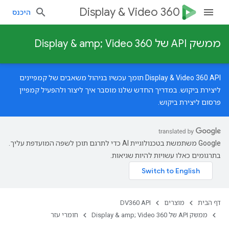
Display & Video 360
היכנס
ממשק API של Display & amp; Video 360
‫Display & Video 360 API תומך עכשיו בניהול משאבים של קמפיינים
ליצירת ביקוש.
במדריך החדש
שלנו מוסבר איך ליצור ולהפעיל קמפיין
פרסום ליצירת ביקוש.
‫Google משתמשת בטכנולוגיית AI כדי לתרגם תוכן לשפה המועדפת עליך.
בתרגומים כאלו עשויות להיות שגיאות.
דף הבית
מוצרים
DV360 API
ממשק API של Display & amp; Video 360
חומרי עזר