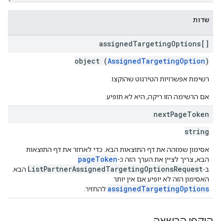
שדות
assigned
Targeting
Options[]
object (
AssignedTargetingOption
)
רשימת אפשרויות הטירגוט שהוקצו.
אם הרשימה הזו ריקה, היא לא תופיע.
next
Page
Token
string
אסימון שמזהה את דף התוצאות הבא. כדי לאחזר את דף התוצאות
pageToken
הבא, צריך לציין את הערך הזה כ-
ListPartnerAssignedTargetingOptionsRequest
ב-
הבא.
האסימון הזה לא יופיע אם אין יותר
assignedTargetingOptions
להחזיר.
היקפי הרשאה