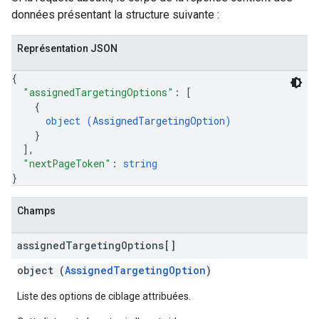
données présentant la structure suivante :
Représentation JSON
{
"assignedTargetingOptions"
: 
[
{
object (
AssignedTargetingOption
)
}
]
,
"nextPageToken"
: 
string
}
Champs
assigned
Targeting
Options[]
object (
AssignedTargetingOption
)
Liste des options de ciblage attribuées.