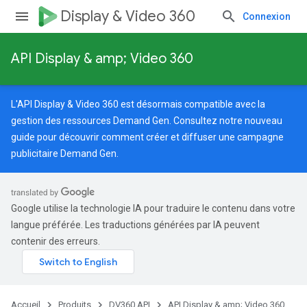
Display & Video 360
Connexion
API Display & amp; Video 360
L'API Display & Video 360 est désormais compatible avec la
gestion des ressources Demand Gen. Consultez notre
nouveau
guide
pour découvrir comment créer et diffuser une campagne
publicitaire Demand Gen.
Google utilise la technologie IA pour traduire le contenu dans votre
langue préférée. Les traductions générées par IA peuvent
contenir des erreurs.
Accueil
Produits
DV360 API
API Display & amp; Video 360