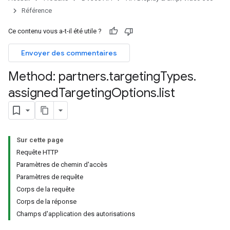
signedCiblageOptions
Référence
s.youtubeAssetAssociations
Ce contenu vous a-t-il été utile ?
Envoyer des commentaires
Method: partners
.
targeting
Types
.
assigned
Targeting
Options
.
list
ignedTargetingOptions
s.youtubeAssetAssociations
Sur cette page
Requête HTTP
ns
Paramètres de chemin d'accès
Paramètres de requête
iveKeywords
Corps de la requête
Corps de la réponse
etingOptions
Champs d'application des autorisations