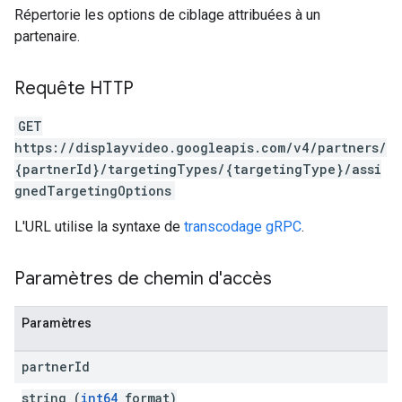
Répertorie les options de ciblage attribuées à un
partenaire.
Requête HTTP
GET
https://displayvideo.googleapis.com/v4/partners/
{partnerId}/targetingTypes/{targetingType}/assi
gnedTargetingOptions
L'URL utilise la syntaxe de
transcodage gRPC
.
rySources
Paramètres de chemin d'accès
Paramètres
partner
Id
ngOptions
string (
int64
format)