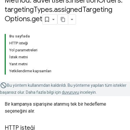
Method: advertisers
.
insertion
Orders
.
targeting
Types
.
assigned
Targeting
Options
.
get
Bu sayfada
HTTP isteği
Yol parametreleri
İstek metni
Yanıt metni
Yetkilendirme kapsamları
Bu yöntem kullanımdan kaldırıldı. Bu yönteme yapılan tüm istekler
başarısız olur. Daha fazla bilgi için
duyuruyu
inceleyin.
Bir kampanya siparişine atanmış tek bir hedefleme
seçeneğini alır.
HTTP isteği