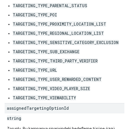
TARGETING_TYPE_PARENTAL_STATUS
TARGETING_TYPE_POI
TARGETING_TYPE_PROXIMITY_LOCATION_LIST
TARGETING_TYPE_REGIONAL_LOCATION_LIST
TARGETING_TYPE_SENSITIVE_CATEGORY_EXCLUSION
TARGETING_TYPE_SUB_EXCHANGE
TARGETING_TYPE_THIRD_PARTY_VERIFIER
TARGETING_TYPE_URL
TARGETING_TYPE_USER_REWARDED_CONTENT
TARGETING_TYPE_VIDEO_PLAYER_SIZE
TARGETING_TYPE_VIEWABILITY
assigned
Targeting
Option
Id
string
Zorunlu. Bu kampanya siparişindeki hedefleme türüne özgü