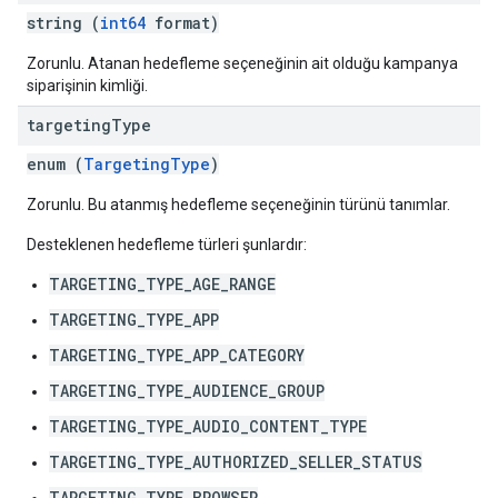
string (
int64
format)
Zorunlu. Atanan hedefleme seçeneğinin ait olduğu kampanya
siparişinin kimliği.
targeting
Type
enum (
TargetingType
)
Zorunlu. Bu atanmış hedefleme seçeneğinin türünü tanımlar.
Desteklenen hedefleme türleri şunlardır:
TARGETING_TYPE_AGE_RANGE
TARGETING_TYPE_APP
TARGETING_TYPE_APP_CATEGORY
TARGETING_TYPE_AUDIENCE_GROUP
TARGETING_TYPE_AUDIO_CONTENT_TYPE
TARGETING_TYPE_AUTHORIZED_SELLER_STATUS
TARGETING_TYPE_BROWSER