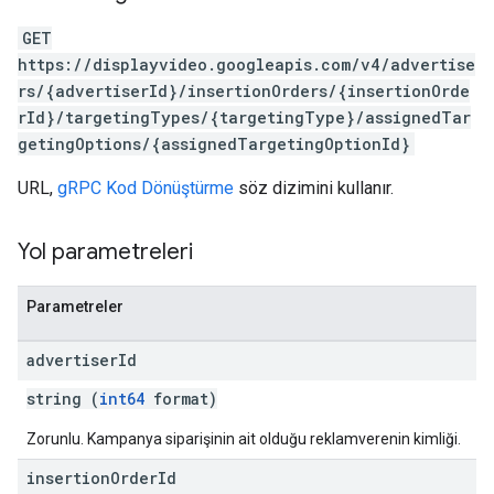
GET
https://displayvideo.googleapis.com/v4/advertise
rs/{advertiserId}/insertionOrders/{insertionOrde
rId}/targetingTypes/{targetingType}/assignedTar
getingOptions/{assignedTargetingOptionId}
URL,
gRPC Kod Dönüştürme
söz dizimini kullanır.
Yol parametreleri
Parametreler
advertiser
Id
string (
int64
format)
Zorunlu. Kampanya siparişinin ait olduğu reklamverenin kimliği.
insertion
Order
Id