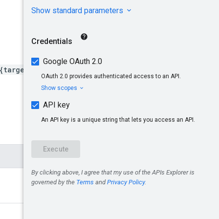
{targetingType}/assigne