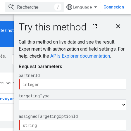
/
Connexion
Sur cette page
ltez notre
nouveau guide
pour
Requête HTTP
Paramètres de chemin
d'accès
Corps de la requête
rée.
Corps de la réponse
Champs d'application
des autorisations
Essayer
nu vous a-t-il été utile ?
nvoyer des commentaires