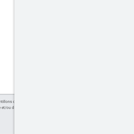
antillons de code sont régis par une licence
et/ou de ses sociétés affiliées.