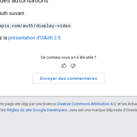
des autorisations
uth suivant :
apis.com/auth/display-video
z la
présentation d'OAuth 2.0
.
Ce contenu vous a-t-il été utile ?
Envoyer des commentaires
tte page est régi par une licence
Creative Commons Attribution 4.0
, et les éch
 les
Règles du site Google Developers
. Java est une marque déposée d'Oracle 