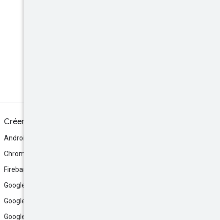
Discord
Rejoignez le serveur Discord
de la communauté.
Créer
Android
Chrome
Firebase
Google AI Studio
Google Antigravity
Google Cloud