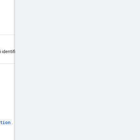
 identifie l'option de ciblage
tion
.