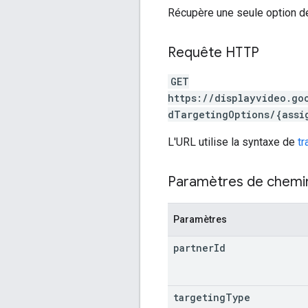
Récupère une seule option de 
Requête HTTP
GET
https://displayvideo.go
dTargetingOptions/{assi
L'URL utilise la syntaxe de
t
Paramètres de chemi
Paramètres
partner
Id
targeting
Type