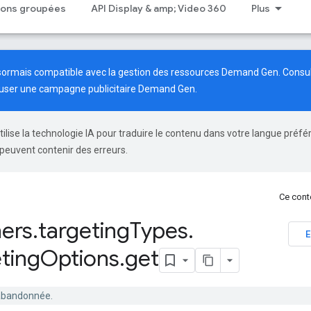
tions groupées
API Display & amp; Video 360
Plus
ésormais compatible avec la gestion des ressources Demand Gen. Consu
fuser une campagne publicitaire Demand Gen.
tilise la technologie IA pour traduire le contenu dans votre langue préfé
peuvent contenir des erreurs.
Ce conte
ers
.
targeting
Types
.
E
ting
Options
.
get
 abandonnée.