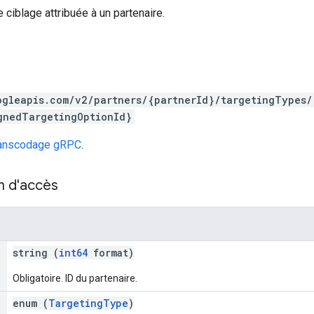
ciblage attribuée à un partenaire.
ogleapis.com/v2/partners/{partnerId}/targetingTypes/
gnedTargetingOptionId}
ranscodage gRPC
.
n d'accès
string (
int64
format)
Obligatoire. ID du partenaire.
enum (
TargetingType
)