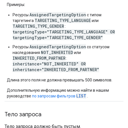
Примеры:
AssignedTargetingOption
Ресурсы
с типом
TARGETING_TYPE_LANGUAGE
таргетинга
или
TARGETING_TYPE_GENDER
:
targetingType="TARGETING_TYPE_LANGUAGE" OR
targetingType="TARGETING_TYPE_GENDER"
AssignedTargetingOption
Ресурсы
со статусом
NOT_INHERITED
наследования
или
INHERITED_FROM_PARTNER
:
inheritance="NOT_INHERITED" OR
inheritance="INHERITED_FROM_PARTNER"
Длина этого поля не должна превышать 500 символов.
Дополнительную информацию можно найти в нашем
LIST
руководстве
по запросам фильтров
.
Тело запроса
Тело запроса должно быть пустым.