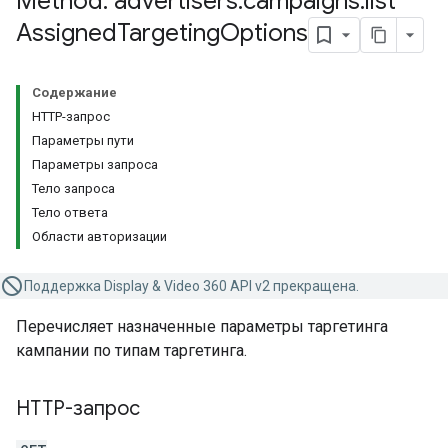
Method: advertisers
.
campaigns
.
list
Assigned
Targeting
Options
Содержание
HTTP-запрос
Параметры пути
Параметры запроса
Тело запроса
Тело ответа
Области авторизации
Поддержка Display & Video 360 API v2 прекращена.
Перечисляет назначенные параметры таргетинга
кампании по типам таргетинга.
HTTP-запрос