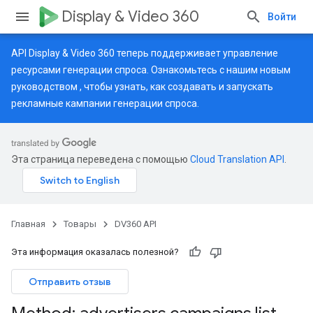
Display & Video 360
Войти
API Display & Video 360 теперь поддерживает управление
ресурсами генерации спроса. Ознакомьтесь с нашим
новым
руководством
, чтобы узнать, как создавать и запускать
рекламные кампании генерации спроса.
Эта страница переведена с помощью
Cloud Translation API
.
Главная
Товары
DV360 API
Эта информация оказалась полезной?
Отправить отзыв