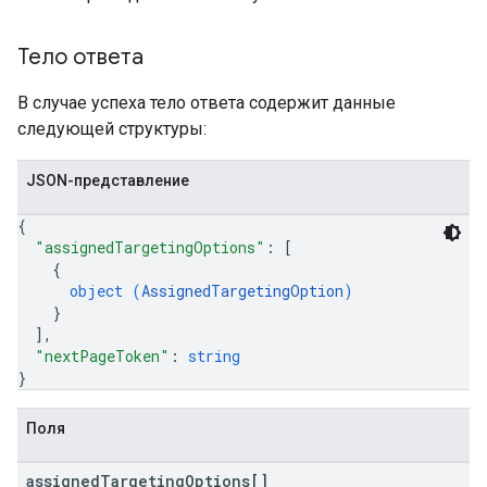
Тело ответа
В случае успеха тело ответа содержит данные
следующей структуры:
JSON-представление
{
"assignedTargetingOptions"
: 
[
{
object (
AssignedTargetingOption
)
}
]
,
"nextPageToken"
: 
string
}
Поля
assigned
Targeting
Options[]