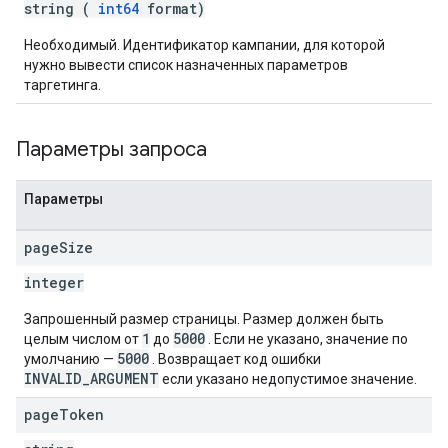
string (
int64
format)
Необходимый. Идентификатор кампании, для которой
нужно вывести список назначенных параметров
таргетинга.
Параметры запроса
Параметры
page
Size
integer
Запрошенный размер страницы. Размер должен быть
1
5000
целым числом от
до
. Если не указано, значение по
5000
умолчанию —
. Возвращает код ошибки
INVALID_ARGUMENT
если указано недопустимое значение.
page
Token