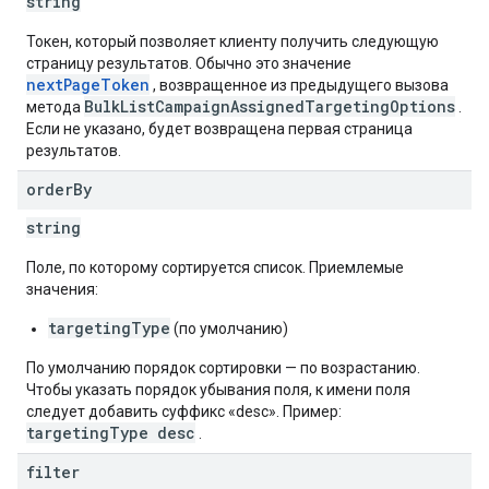
string
Токен, который позволяет клиенту получить следующую
страницу результатов. Обычно это значение
nextPageToken
, возвращенное из предыдущего вызова
BulkListCampaignAssignedTargetingOptions
метода
.
Если не указано, будет возвращена первая страница
результатов.
order
By
string
Поле, по которому сортируется список. Приемлемые
значения:
targetingType
(по умолчанию)
По умолчанию порядок сортировки — по возрастанию.
Чтобы указать порядок убывания поля, к имени поля
следует добавить суффикс «desc». Пример:
targetingType desc
.
filter