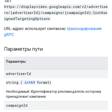
GET
https://displayvideo.googleapis.com/v2/advertise
rs/{advertiserId}/campaigns/{campaignId}:listAss
ignedTargetingOptions
URL-адрес использует синтаксис
транскодирования
gRPC
.
Параметры пути
Параметры
advertiser
Id
string (
int64
format)
Необходимый. Идентификатор рекламодателя, которому
принадлежит кампания.
campaign
Id