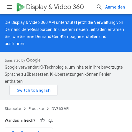
Display & Video 360
Anmelden
Die Display & Video 360 API unterstützt jetzt die Verwaltung von
Demand Gen-Ressourcen.
In unserem neuen Leitfaden
erfahren
Sie, wie Sie eine Demand Gen-Kampagne erstellen und
ausführen.
Google verwendet KI-Technologie, um Inhalte in Ihre bevorzugte
Sprache zu übersetzen. KI-Übersetzungen können Fehler
enthalten.
Startseite
Produkte
DV360 API
War das hilfreich?