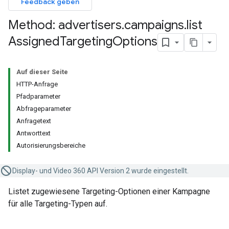
Feedback geben
Method: advertisers
.
campaigns
.
list
Assigned
Targeting
Options
Auf dieser Seite
HTTP-Anfrage
Pfadparameter
Abfrageparameter
Anfragetext
Antworttext
Autorisierungsbereiche
Display- und Video 360 API Version 2 wurde eingestellt.
Listet zugewiesene Targeting-Optionen einer Kampagne
für alle Targeting-Typen auf.