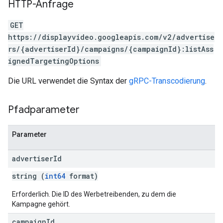
HTTP-Anfrage
GET
https://displayvideo.googleapis.com/v2/advertise
rs/{advertiserId}/campaigns/{campaignId}:listAss
ignedTargetingOptions
Die URL verwendet die Syntax der
gRPC-Transcodierung
.
Pfadparameter
Parameter
advertiser
Id
string (
int64
format)
Erforderlich. Die ID des Werbetreibenden, zu dem die
Kampagne gehört.
campaign
Id