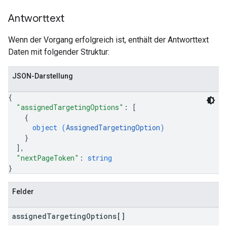
Antworttext
Wenn der Vorgang erfolgreich ist, enthält der Antworttext
Daten mit folgender Struktur:
JSON-Darstellung
{
"assignedTargetingOptions"
: 
[
{
object (
AssignedTargetingOption
)
}
]
,
"nextPageToken"
: 
string
}
Felder
assigned
Targeting
Options[]