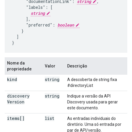
      "documentationLink": 
string
,

      "labels": [

string
      ],

      "preferred": 
boolean
    }

  ]

}
Nome da
Valor
Descrição
propriedade
kind
string
A descoberta de string fixa
#directoryList
discovery
string
Indique a versão da API
Version
Discovery usada para gerar
este documento.
items[]
list
As entradas individuais do
diretório. Uma só entrada por
par de API/versão.