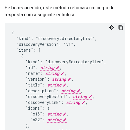
Se bem-sucedido, este método retornará um corpo de
resposta com a seguinte estrutura:
{

  "kind": "discovery#directoryList",

  "discoveryVersion": "v1",

  "items": [

    {

      "kind": "discovery#directoryItem",

      "id": 
string
,

      "name": 
string
,

      "version": 
string
,

      "title": 
string
,

      "description": 
string
,

      "discoveryRestUrl": 
string
,

      "discoveryLink": 
string
,

      "icons": {

        "x16": 
string
,

        "x32": 
string
      },
