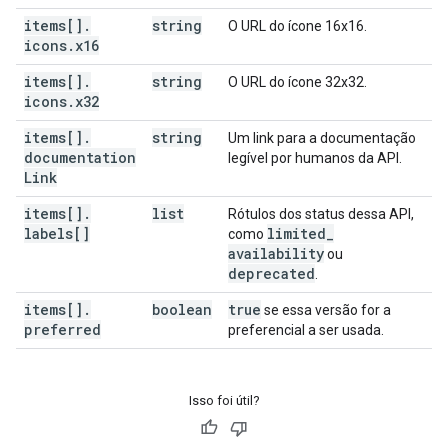
items[]
.
string
O URL do ícone 16x16.
icons
.
x16
items[]
.
string
O URL do ícone 32x32.
icons
.
x32
items[]
.
string
Um link para a documentação
documentation
legível por humanos da API.
Link
items[]
.
list
Rótulos dos status dessa API,
labels[]
limited
_
como
availability
ou
deprecated
.
items[]
.
boolean
true
se essa versão for a
preferred
preferencial a ser usada.
Isso foi útil?