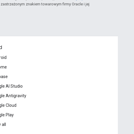
st zastrzeżonym znakiem towarowym firmy Oracle i jej
d
roid
ome
base
le AI Studio
le Antigravity
le Cloud
le Play
 all