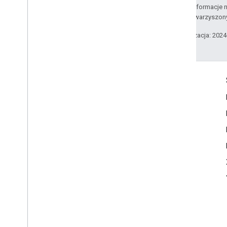
Szczegółowe informacje n
podmiotów stowarzyszon
Ostatnia aktualizacja: 202
Informacje o produkcie
Warunki korzystania z usługi
Limity wykorzystania
Ceny
Informacje o wersjach