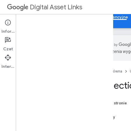
Digital Asset Links
Strona główna
Przewodniki
Materiały referencyjne
Informacje
Czat
Tłumaczenia wyge
Dokumentacja źródłowa
Składnia listy wyciągu
Interfejs API
Strona główna
Ciągi znaków relacji
Collect
Używanie API
Instalowanie bibliotek klienta
Parametry zapytania
Na tej stronie
Błędy API
Zasób
RPC
Metody
REST
Informacje ogólne