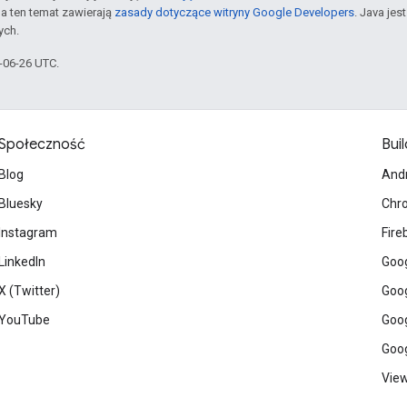
a ten temat zawierają
zasady dotyczące witryny Google Developers
. Java je
ych.
4-06-26 UTC.
Społeczność
Buil
Blog
And
Bluesky
Chr
Instagram
Fire
LinkedIn
Goog
X (Twitter)
Goog
YouTube
Goog
Goog
View