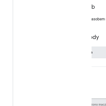
Zasób
Kolekcje
linki do zasobów
wyciągi
Z tym zasobem n
Przegląd
lista
Metody
Inne typy
Zasób
Metoda
list
O ile nie stwierdzono inacze