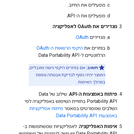
מפעילים את החיוב.
מפעילים את ה-API.
מגדירים את OAuth לאפליקציה
:
מגדירים
OAuth
.
בוחרים את
היקפי הרשאות ה-OAuth
הרלוונטיים ל-Data Portability API.
חשוב:
אם בוחרים היקפי גישה מוגבלים,
המוצר יהיה כפוף לבדיקת אבטחה נוספת
במהלך האימות.
פיתוח באמצעות ה-API
: שילוב של Data
Portability API בחוויית השימוש באפליקציה לפי
השלבים שמפורטים במאמר
פיתוח אפליקציות
באמצעות Data Portability API
.
אימות האפליקציה
: לאפליקציות שמשתמשות ב-
Data Portability API יש גישה לנתונים של משתמשי