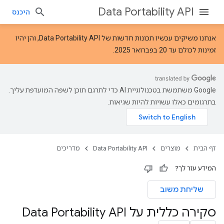
Data Portability API
היכנס
אנחנו משיקים עכשיו
תכונות חדשות של Data Portability API
, והן יהיו
זמינות לכולם עד 20 בפברואר 2025.
‫Google משתמשת בטכנולוגיית AI כדי לתרגם תוכן לשפה המועדפת עליך.
בתרגומים כאלו עשויות להיות שגיאות.
דף הבית
מוצרים
Data Portability API
מדריכים
המידע עזר לך?
שליחת משוב
סקירה כללית על Data Portability API