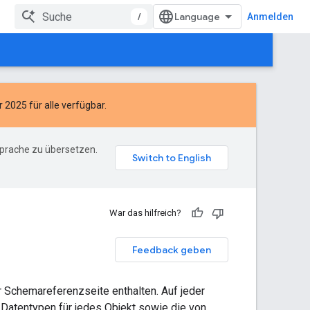
/
Anmelden
 2025 für alle verfügbar.
Sprache zu übersetzen.
War das hilfreich?
Feedback geben
r Schemareferenzseite enthalten. Auf jeder
d Datentypen für jedes Objekt sowie die von