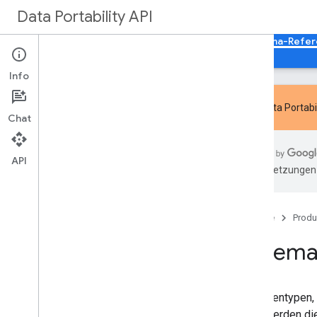
Data Portability API
Startseite
Leitfäden
Referenzen
Schema-Refere
Info
Neue
Data Portabi
Chat
Übersicht
Google Chrome-Schemareferenz
API
KI-Übersetzungen 
Google Maps-Schemareferenzen
Referenz zum Schema für „Meine
Aktivitäten“
Startseite
Produ
Schemareferenz für Käufe und
Reservierungen
Schema
Schemareferenz für Google Play
Schemareferenzen der Google Suche
Schemareferenzen für Google
Shopping
Die Datentypen, 
Nest-Schemareferenz
Seite werden die