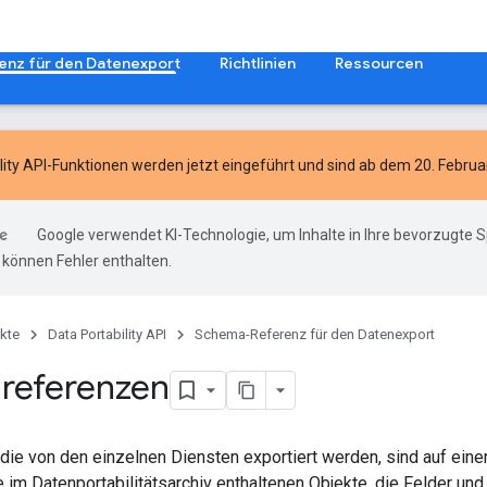
nz für den Datenexport
Richtlinien
Ressourcen
lity API-Funktionen
werden jetzt eingeführt und sind ab dem 20. Februar
Google verwendet KI-Technologie, um Inhalte in Ihre bevorzugte 
können Fehler enthalten.
kte
Data Portability API
Schema-Referenz für den Datenexport
referenzen
die von den einzelnen Diensten exportiert werden, sind auf eine
 im Datenportabilitätsarchiv enthaltenen Objekte, die Felder un