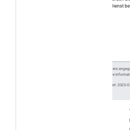
Referenz für das Pixel-
jedem Dienst be
Telemetrieschema
You
Tube und You
Tube Music
Fitbit-Geräte
Sofern nicht anders angege
lizenziert. Weitere Informa
Zuletzt aktualisiert: 2025-0
Engagieren
Google Developer Program
Google Developer Groups