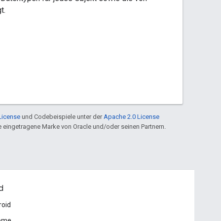
t.
License
und Codebeispiele unter der
Apache 2.0 License
ine eingetragene Marke von Oracle und/oder seinen Partnern.
d
roid
ome