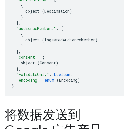
{
object
(
Destination
)
}
],
"audienceMembers"
:
[
{
object
(
IngestedAudienceMember
)
}
],
"consent"
:
{
object
(
Consent
)
},
"validateOnly"
:
boolean
,
"encoding"
:
enum
(
Encoding
)
}
将数据发送到