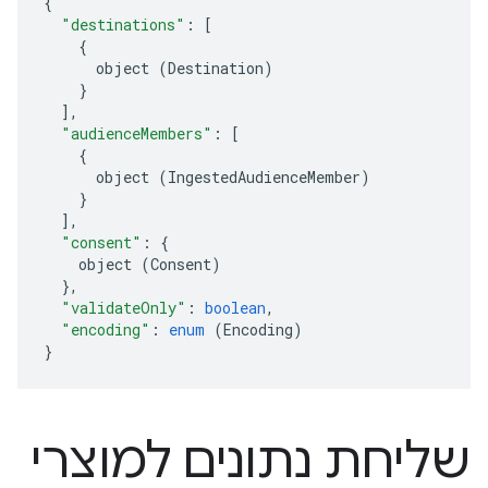
{
"destinations"
:
[
{
object
(
Destination
)
}
],
"audienceMembers"
:
[
{
object
(
IngestedAudienceMember
)
}
],
"consent"
:
{
object
(
Consent
)
},
"validateOnly"
:
boolean
,
"encoding"
:
enum
(
Encoding
)
}
שליחת נתונים למוצרי