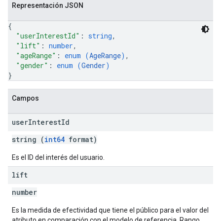
Representación JSON
{
"userInterestId"
: 
string
,
"lift"
: 
number
,
"ageRange"
: 
enum (
AgeRange
)
,
"gender"
: 
enum (
Gender
)
}
Campos
user
Interest
Id
string (
int64
format)
Es el ID del interés del usuario.
lift
number
Es la medida de efectividad que tiene el público para el valor del
atributo en comparación con el modelo de referencia. Rango