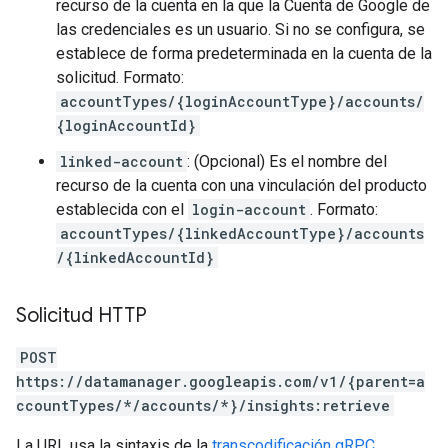
recurso de la cuenta en la que la Cuenta de Google de
las credenciales es un usuario. Si no se configura, se
establece de forma predeterminada en la cuenta de la
solicitud. Formato:
accountTypes/{loginAccountType}/accounts/
{loginAccountId}
linked-account
: (Opcional) Es el nombre del
recurso de la cuenta con una vinculación del producto
establecida con el
login-account
. Formato:
accountTypes/{linkedAccountType}/accounts
/{linkedAccountId}
Solicitud HTTP
POST
https://datamanager.googleapis.com/v1/{parent=a
ccountTypes/*/accounts/*}/insights:retrieve
La URL usa la sintaxis de la
transcodificación gRPC
.