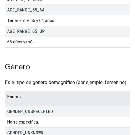
AGE
_
RANGE
_
55
_
64
Tener entre 55 y 64 años
AGE
_
RANGE
_
65
_
UP
65 años y más
Género
Es el tipo de género demográfico (por ejemplo, femenino).
Enums
GENDER
_
UNSPECIFIED
No se especifica.
GENDER
_
UNKNOWN