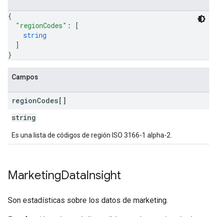
{
"regionCodes"
: 
[
string
]
}
Campos
region
Codes[]
string
Es una lista de códigos de región ISO 3166-1 alpha-2.
Marketing
Data
Insight
Son estadísticas sobre los datos de marketing.