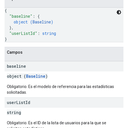
{
"baseline"
: 
{
object (
Baseline
)
}
,
"userListId"
: 
string
}
Campos
baseline
object (
Baseline
)
Obligatorio. Es el modelo de referencia para las estadísticas
solicitadas.
user
List
Id
string
Obligatorio. Es el ID de la lista de usuarios para la que se