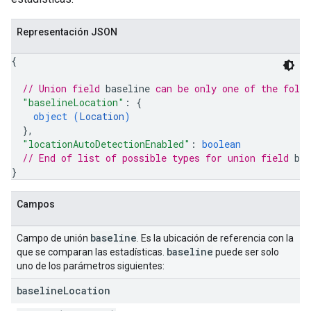
Representación JSON
{
// Union field 
baseline
 can be only one of the foll
"baselineLocation"
: 
{
object (
Location
)
}
,
"locationAutoDetectionEnabled"
: 
boolean
// End of list of possible types for union field 
bas
}
Campos
baseline
Campo de unión
. Es la ubicación de referencia con la
baseline
que se comparan las estadísticas.
puede ser solo
uno de los parámetros siguientes:
baseline
Location