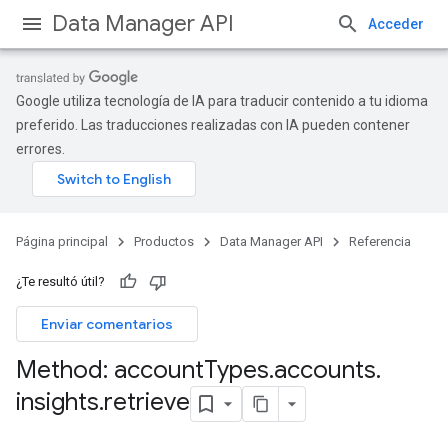
Data Manager API
Acceder
Google utiliza tecnología de IA para traducir contenido a tu idioma
preferido. Las traducciones realizadas con IA pueden contener
errores.
Página principal
Productos
Data Manager API
Referencia
Licenses
¿Te resultó útil?
lLicenses
Enviar comentarios
lLicenses.userListGlobalLicenseCustomerInfos
Method: account
Types
.
accounts
.
insights
.
retrieve