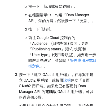
按一下「新增或移除範圍」
。
在範圍清單中，勾選「Data Manager
API」
旁的方塊，然後按一下「更新」
。
按一下 [儲存]
。
前往 Google Cloud 控制台的
「Audience」(目標對象) 頁面，更新
「Publishing status」(發布狀態)
和
「User type」(使用者類型)
。
如要進一步
瞭解這些設定，請參閱「
管理應用程式目
標對象
」。
按一下「建立 OAuth2 用戶端」
，在專案中建
立 OAuth2 用戶端，或按照
說明
建立「桌面」
OAuth2 用戶端。如果您已有要用於 Data
Manager API 的
電腦版
OAuth2 用戶端，可以
略過這個步驟。
如果點按「建立 OAuth2 用戶端」
，系統會提