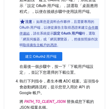
示「設定 OAuth 用戶端」
，請選取「桌面應用
程式」
，以便在後續步驟中使用該用戶端。
注意：
如果您是資料合作夥伴，且需要專用的
OAuth 用戶端，以便從廣告主取得憑證來建立
合作夥
伴連結
，請在系統提示
設定 OAuth 用戶端
時，選取
「網頁伺服器」
或「網頁瀏覽器」
，然後按照操作說
明
取得廣告主帳戶的憑證
。
建立 OAuth2 用戶端
在最後一個步驟中，按一下「下載用戶端設
定」
，並記下您選擇的下載位置。
執行下列指令，產生本機 ADC 檔案。這項指令
會啟動網路流程，提示您登入用於 API 的
Google 帳戶。
將
PATH_TO_CLIENT_JSON
替換成您下載的
JSON 檔案名稱。