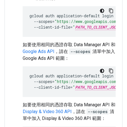
gcloud
auth
application-default
login
\
--scopes
=
"https://www.googleapis.com/aut
--client-id-file
=
"
PATH_TO_CLIENT_JSON
"
如要使用相同的憑證存取 Data Manager API 和
Google Ads API
，請在
--scopes
清單中加入
Google Ads API 範圍：
gcloud
auth
application-default
login
\
--scopes
=
"https://www.googleapis.com/aut
--client-id-file
=
"
PATH_TO_CLIENT_JSON
"
如要使用相同的憑證存取 Data Manager API 和
Display & Video 360 API
，請在
--scopes
清
單中加入 Display & Video 360 API 範圍：