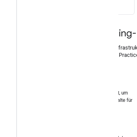
Los gehts
Auswirkungen von Crawling-E
Die Crawling-Infrastr
Wenn du Best Practice
Google Search
Die Google Suche verwendet den Googlebot, um
deine Website zu crawlen und relevante Inhalte für
Nutzer zu finden.
Gemini