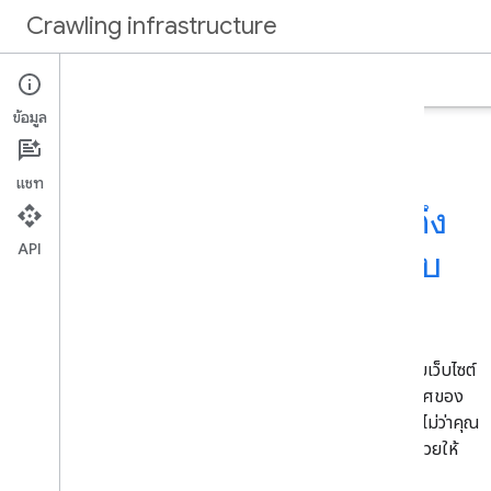
Crawling infrastructure
หน้าแรก
เอกสาร
ข้อมูล
แชท
จัดการวิธีที่ Crawler และตัวดึง
API
ข้อมูลของ Google โต้ตอบกับ
เว็บไซต์
การทำความเข้าใจวิธีที่ User Agent ของ Google โต้ตอบกับเว็บไซต์
จะช่วยให้หน้าเว็บที่สำคัญที่สุดปรากฏในที่ต่างๆ ในระบบนิเวศของ
Google ได้มากขึ้นโดยไม่ทำให้เซิร์ฟเวอร์ทำงานหนักเกินไป ไม่ว่าคุณ
จะเป็นเจ้าของเว็บไซต์หรือนักพัฒนาซอฟต์แวร์ เอกสารนี้จะช่วยให้
คุณควบคุมวิธีที่ระบบจะทำการ Crawl เว็บไซต์ได้ดียิ่งขึ้น