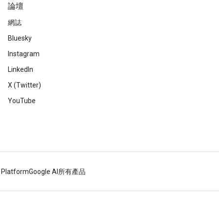
論壇
網誌
Bluesky
Instagram
LinkedIn
X (Twitter)
YouTube
 Platform
Google AI
所有產品