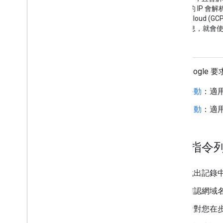
的
的 IP 會
擷
Cloud 
取
息，就會使
程
式
驗證 Google
手動
：適
自動
：適用
使用指令
找出記錄中
確認網域
針對您在步