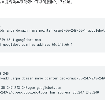
果是否為本來記錄中存取伺服器的 IP 位址。
.1
ddr.arpa domain name pointer crawl-66-249-66-1.googlebot
249-66-1.googlebot.com
1.googlebot.com has address 66.249.66.1
3.240
n-addr.arpa domain name pointer geo-crawl-35-247-243-240
-35-247-243-240.geo.googlebot.com
-243-240.geo.googlebot.com has address 35.247.243.240