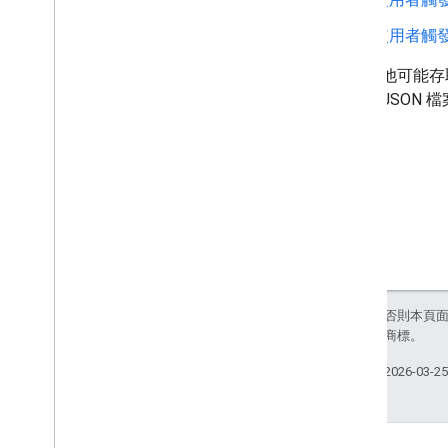
使用者觸
針對其他可能存取網
注意，JSON 檔
除非另有註明，否則本頁
關聯企業的註冊商標。
上次更新時間：2026-03-2