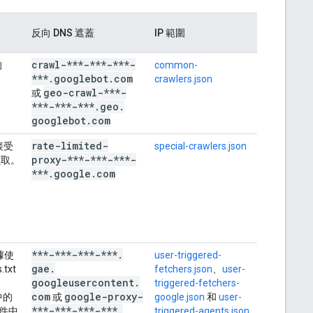
反向 DNS 遮蓋
IP 範圍
crawl-***-***-***-
的
common-
***
.
googlebot
.
com
crawlers.json
geo-crawl-***-
或
***-***-***
.
geo
.
googlebot
.
com
rate-limited-
接受
special-crawlers.json
proxy-***-***-***-
擷取。
***
.
google
.
com
***-***-***-***
.
據使
user-triggered-
gae
.
xt
fetchers.json
、
user-
googleusercontent
.
triggered-fetchers-
com
google-proxy-
中的
或
google.json
和
user-
***-***-***-***
.
件中
triggered-agents.json