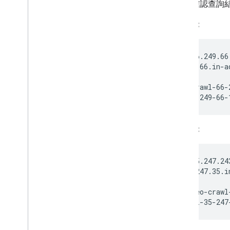
確認查詢結
範例 1：
host 66.249.66
1.66.249.66.in-a
host crawl-66-
crawl-66-249-66-
範例 2：
host 35.247.24
240.243.247.35.i
host geo-crawl
geo-crawl-35-247