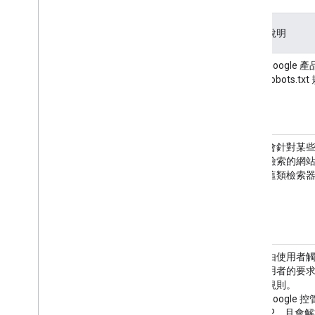
使用者觸發的擷取程式
特定檢索器和使用者觸發的擷取程式
類
說明
型
疑難排解
常
Google
HTTP 狀態碼
見
robots.tx
網路錯誤和 DNS 錯誤
檢
索
器
新功能
變更記錄
特
會針對某些 
殊
檢索的網
情
這類檢索器或
況
檢
索
器
使
由使用者
用
用者的要求
者
規則。
觸
Google
發
IP，且會