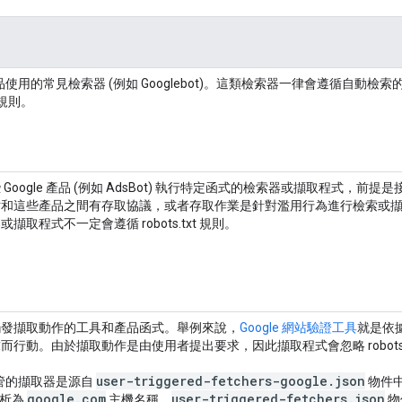
 產品使用的常見檢索器 (例如 Googlebot)。這類檢索器一律會遵循自動檢索
t 規則。
Google 產品 (例如 AdsBot) 執行特定函式的檢索器或擷取程式，前提是
站和這些產品之間有存取協議，或者存取作業是針對濫用行為進行檢索或
擷取程式不一定會遵循 robots.txt 規則。
觸發擷取動作的工具和產品函式。舉例來說，
Google 網站驗證工具
就是依
而行動。由於擷取動作是由使用者提出要求，因此擷取程式會忽略 robots.t
user-triggered-fetchers-google
.
json
 控管的擷取器是源自
物件
google
.
com
user-triggered-fetchers
.
json
解析為
主機名稱。
物