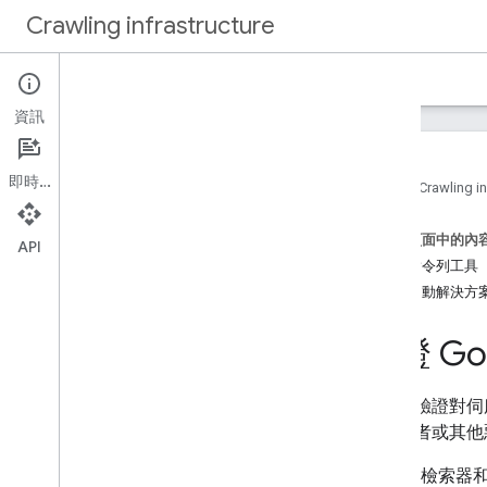
Crawling infrastructure
首頁
文件
資訊
簡介
關於 Google 的網頁檢索
即時通訊
首頁
Crawling in
如何
.
.
.
這個頁面中的內
驗證 Google 的要求
API
使用指令列工具
使用 Web Bot Auth (實驗功能) 驗證
要求
使用自動解決方
降低 Google 檢索頻率
使用 robots
.
txt 管理檢索作業
驗證 G
最佳化檢索效能
您可以驗證對伺
參考資料
容發布者或其他惡
常見檢索器
特殊情況檢索器
Google 檢