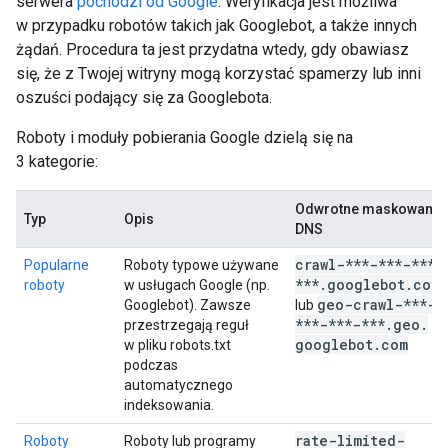
serwera
pochodzi od Google
. Weryfikacja jest możliwa
w przypadku robotów takich jak Googlebot, a także innych
żądań. Procedura ta jest przydatna wtedy, gdy obawiasz
się, że z Twojej witryny mogą korzystać spamerzy lub inni
oszuści podający się za Googlebota.
Roboty i moduły pobierania Google dzielą się na
3 kategorie:
Odwrotne maskowanie
Typ
Opis
DNS
crawl-***-***-***-
Popularne
Roboty typowe używane
***
.
googlebot
.
com
roboty
w usługach Google (np.
geo-crawl-***-
Googlebot). Zawsze
lub
***-***-***
.
geo
.
przestrzegają reguł
googlebot
.
com
w pliku robots.txt
podczas
automatycznego
indeksowania.
rate-limited-
Roboty
Roboty lub programy