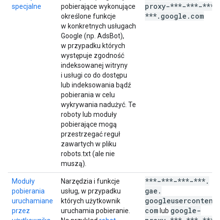
proxy-***-***-***-
specjalne
pobierające wykonujące
***
.
google
.
com
określone funkcje
w konkretnych usługach
Google (np. AdsBot),
w przypadku których
występuje zgodność
indeksowanej witryny
i usługi co do dostępu
lub indeksowania bądź
pobierania w celu
wykrywania nadużyć. Te
roboty lub moduły
pobierające mogą
przestrzegać reguł
zawartych w pliku
robots.txt (ale nie
muszą).
***-***-***-***
.
Moduły
Narzędzia i funkcje
gae
.
pobierania
usług, w przypadku
googleusercontent
uruchamiane
których użytkownik
com
google-
przez
uruchamia pobieranie.
lub