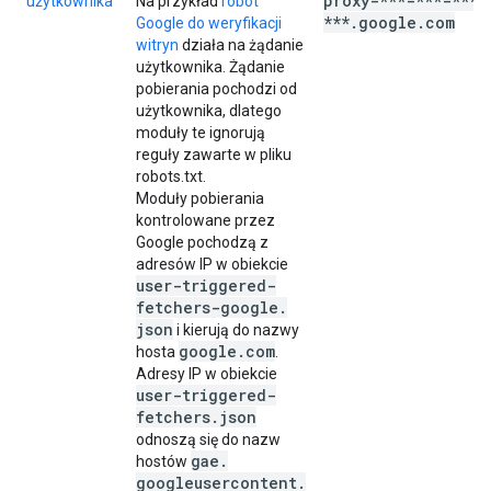
proxy-***-***-***-
użytkownika
Na przykład
robot
***
.
google
.
com
Google do weryfikacji
witryn
działa na żądanie
użytkownika. Żądanie
pobierania pochodzi od
użytkownika, dlatego
moduły te ignorują
reguły zawarte w pliku
robots.txt.
Moduły pobierania
kontrolowane przez
Google pochodzą z
adresów IP w obiekcie
user-triggered-
fetchers-google
.
json
i kierują do nazwy
google
.
com
hosta
.
Adresy IP w obiekcie
user-triggered-
fetchers
.
json
odnoszą się do nazw
gae
.
hostów
googleusercontent
.