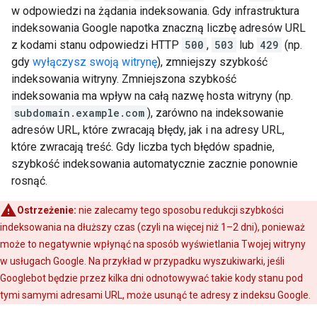
w odpowiedzi na żądania indeksowania. Gdy infrastruktura
indeksowania Google napotka znaczną liczbę adresów URL
z kodami stanu odpowiedzi HTTP
500
,
503
lub
429
(np.
gdy
wyłączysz swoją witrynę
), zmniejszy szybkość
indeksowania witryny. Zmniejszona szybkość
indeksowania ma wpływ na całą nazwę hosta witryny (np.
subdomain.example.com
), zarówno na indeksowanie
adresów URL, które zwracają błędy, jak i na adresy URL,
które zwracają treść. Gdy liczba tych błędów spadnie,
szybkość indeksowania automatycznie zacznie ponownie
rosnąć.
Ostrzeżenie:
nie zalecamy tego sposobu redukcji szybkości
indeksowania na dłuższy czas (czyli na więcej niż 1–2 dni), ponieważ
może to negatywnie wpłynąć na sposób wyświetlania Twojej witryny
w usługach Google. Na przykład w przypadku wyszukiwarki, jeśli
Googlebot będzie przez kilka dni odnotowywać takie kody stanu pod
tymi samymi adresami URL, może usunąć te adresy z indeksu Google.