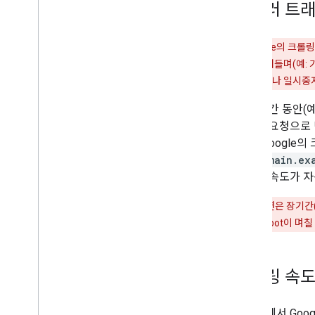
크롤러 트래
경고
: Google의 크
고침 빈도가 줄어들며(예: 가
페인이 취소되거나 일시중지
짧은 기간 동안(예
크롤링 요청으로
경우
) Googl
subdomain.ex
크롤링 속도가 자
경고
: 이 옵션은 장기간
의 경우 Googlebot이 
크롤링 속도
인프라에서 Goo