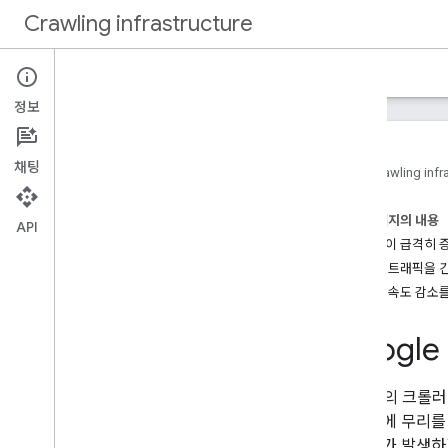
Crawling infrastructure
홈
문서
정보
소개
Google의 웹 크롤링 정보
채팅
홈
Crawling infr
방법
.
.
.
이 페이지의 내용
Google 요청 확인
API
크롤링이 급격히 
웹 크롤러 인증으로 요청 인증(실험용)
크롤러 트래픽을 긴
Google 크롤링 속도 낮추기
크롤링 속도 감소를
robots
.
txt를 사용하여 크롤링 관리
크롤링 성능 최적화
Googl
참조
일반 크롤러
Google의 크
예외 상황 크롤러
서 서버에 무리를
사용자 트리거 가져오기 도구
한 부하가 발생하