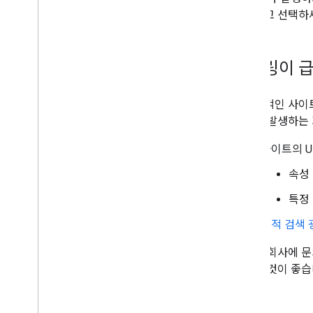
일부 크롤러 및 사용자 트리거 가져오기 도
여달라고 선택하
구
문제 해결
크롤링이 급
HTTP 상태 코드
네트워크 오류 및 DNS 오류
비효율적인 사이트
상황이 발생하는 
새로운 기능
변경 기록
사이트의 
속성
특정 
동적 검색 
호스팅 회사에 문
인하는 것이 좋습