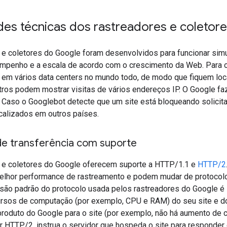
des técnicas dos rastreadores e coletor
 e coletores do Google foram desenvolvidos para funcionar sim
mpenho e a escala de acordo com o crescimento da Web. Para ot
s em vários data centers no mundo todo, de modo que fiquem lo
stros podem mostrar visitas de vários endereços IP. O Google fa
 Caso o Googlebot detecte que um site está bloqueando solicita
calizados em outros países.
de transferência com suporte
 e coletores do Google oferecem suporte a HTTP/1.1 e
HTTP/2
elhor performance de rastreamento e podem mudar de protocol
ersão padrão do protocolo usada pelos rastreadores do Google 
rsos de computação (por exemplo, CPU e RAM) do seu site e do 
roduto do Google para o site (por exemplo, não há aumento de c
r HTTP/2, instrua o servidor que hospeda o site para respond