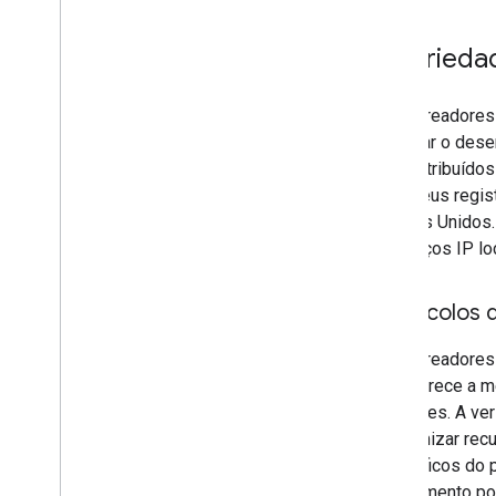
Proprieda
Os rastreadores
melhorar o dese
são distribuído
isso, seus regi
Estados Unidos.
endereços IP lo
Protocolos 
Os rastreadores
que oferece a m
anteriores. A v
economizar recu
específicos do p
rastreamento po