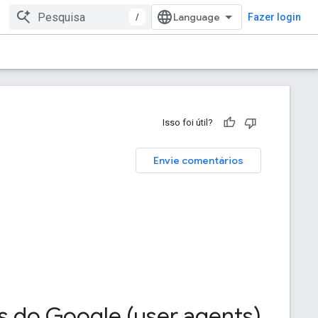
/
Fazer login
Isso foi útil?
Envie comentários
es do Google (user agents)