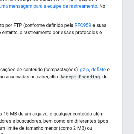
 uma mensagem para a equipe de rastreamento
. No
nto por FTP (conforme definido pela
RFC959
e suas
o entanto, o rastreamento por esses protocolos é
ficações de conteúdo (compactações):
gzip
,
deflate
e
 são anunciadas no cabeçalho
Accept-Encoding
de
os 15 MB de um arquivo, e qualquer conteúdo além
readores e buscadores, bem como em diferentes tipos
um limite de tamanho menor (como 2 MB) ou