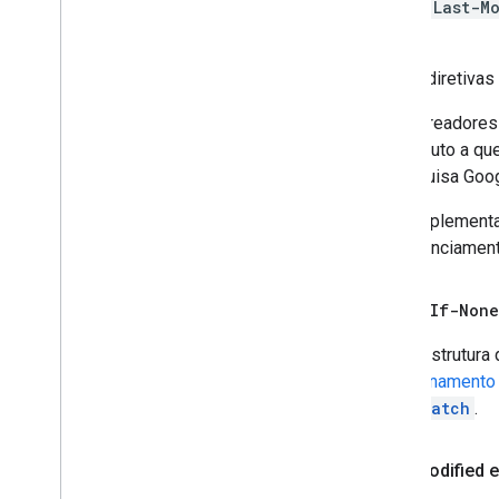
vez de
Last-M
data.
Outras diretiva
Os rastreadores
do produto a qu
a Pesquisa Goog
Para implementa
de gerenciament
ETag
e
If-None
A infraestrutur
armazenamento
None-Match
.
Last-Modified e