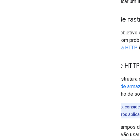
especificar um 
Taxa de ras
Nosso objetivo é
esteja com prob
resposta HTTP
i
Cache HTTP
A infraestrutur
padrão de arma
cabeçalho de so
Observação: consider
usados por outros aplic
Se os campos d
Google vão usar