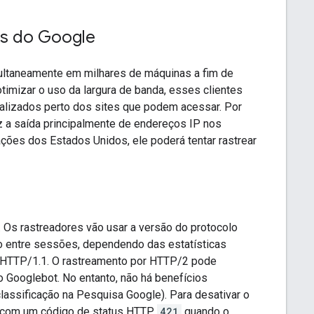
es do Google
ultaneamente em milhares de máquinas a fim de
imizar o uso da largura de banda, esses clientes
calizados perto dos sites que podem acessar. Por
z a saída principalmente de endereços IP nos
ções dos Estados Unidos, ele poderá tentar rastrear
. Os rastreadores vão usar a versão do protocolo
o entre sessões, dependendo das estatísticas
é HTTP/1.1. O rastreamento por HTTP/2 pode
Googlebot. No entanto, não há benefícios
lassificação na Pesquisa Google). Para desativar o
er com um código de status HTTP
421
quando o