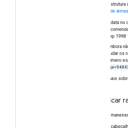
A infraestrutur
padrão de arma
A data no
recomendam
Sep 1998 
Embora não
ajudar os 
número es
age=9404
Saiba mais sobr
Verificar 
Há três maneiras
O cabeçal