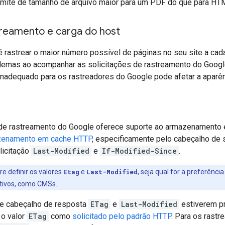
limite de tamanho de arquivo maior para um PDF do que para HT
treamento e carga do host
 rastrear o maior número possível de páginas no seu site a cada
lemas ao acompanhar as solicitações de rastreamento do Googl
nadequado para os rastreadores do Google pode afetar a aparên
a de rastreamento do Google oferece suporte ao armazenamento 
zenamento em cache HTTP
, especificamente pelo cabeçalho de 
licitação
Last-Modified
e
If-Modified-Since
.
e definir os valores
Etag
e
Last-Modified
, seja qual for a preferên
ativos, como CMSs.
e cabeçalho de resposta
ETag
e
Last-Modified
estiverem pr
 o valor
ETag
como
solicitado pelo padrão HTTP
. Para os rast