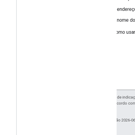
O endereço
O nome do
Saiba como usar
Exceto em caso de indicaç
licenciadas de acordo co
afiliadas.
Última atualização 2026-0