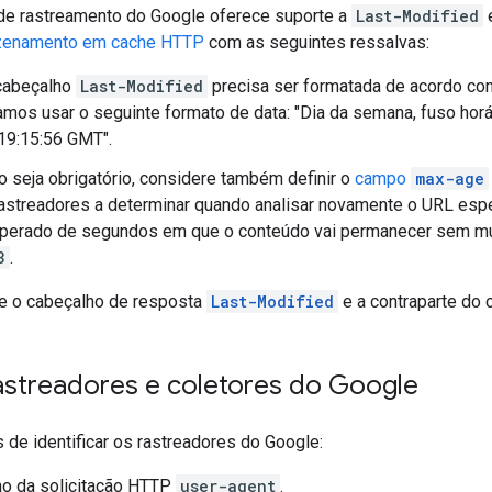
a de rastreamento do Google oferece suporte a
Last-Modified
zenamento em cache HTTP
com as seguintes ressalvas:
 cabeçalho
Last-Modified
precisa ser formatada de acordo c
os usar o seguinte formato de data: "Dia da semana, fuso hor
19:15:56 GMT
".
 seja obrigatório, considere também definir o
campo
max-age
rastreadores a determinar quando analisar novamente o URL espe
perado de segundos em que o conteúdo vai permanecer sem m
3
.
e o cabeçalho de resposta
Last-Modified
e a contraparte do 
rastreadores e coletores do Google
 de identificar os rastreadores do Google:
ho da solicitação HTTP
user-agent
.