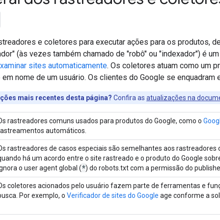
streadores e coletores para executar ações para os produtos, d
eador" (às vezes também chamado de "robô" ou "indexador") é um
examinar sites automaticamente
. Os coletores atuam como um p
ão em nome de um usuário. Os clientes do Google se enquadram e
zações mais recentes desta página?
Confira as
atualizações na docum
Os rastreadores comuns usados para produtos do Google, como o
Goog
rastreamentos automáticos.
Os rastreadores de casos especiais são semelhantes aos rastreadores
quando há um acordo entre o site rastreado e o produto do Google sob
*
ignora o user agent global (
) do robots.txt com a permissão do publishe
Os coletores acionados pelo usuário fazem parte de ferramentas e fun
busca. Por exemplo, o
Verificador de sites do Google
age conforme a soli