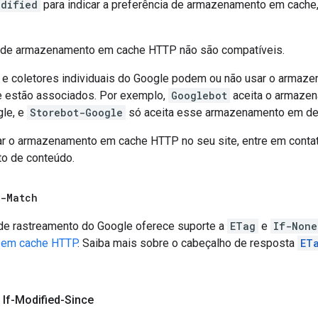
odified
para indicar a preferência de armazenamento em cache,
s de armazenamento em cache HTTP não são compatíveis.
 e coletores individuais do Google podem ou não usar o arma
e estão associados. Por exemplo,
Googlebot
aceita o armazen
le, e
Storebot-Google
só aceita esse armazenamento em de
r o armazenamento em cache HTTP no seu site, entre em cont
o de conteúdo.
-Match
a de rastreamento do Google oferece suporte a
ETag
e
If-None
 em cache HTTP
. Saiba mais sobre o cabeçalho de resposta
ET
 If-Modified-Since