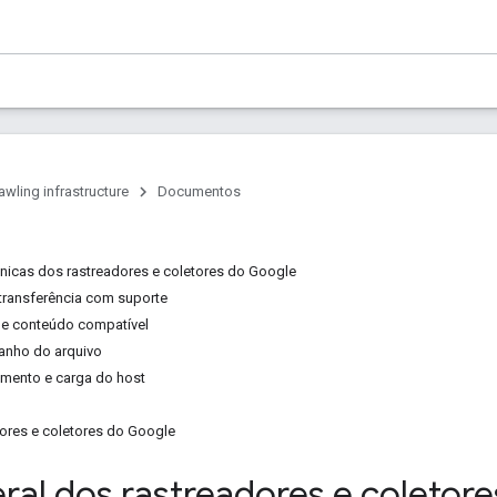
awling infrastructure
Documentos
nicas dos rastreadores e coletores do Google
transferência com suporte
de conteúdo compatível
anho do arquivo
amento e carga do host
adores e coletores do Google
eral dos rastreadores e coletor