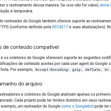
zer o rastreamento dessa maneira. Se isso não for viável,
envie
lução é temporária.
a do rastreador do Google também oferece suporte ao rastreame
 FTPS (conforme definido pela
RFC4217
e suas atualizações). N
s de conteúdo compatível
 e os coletores do Google oferecem suporte às seguintes codi
odificações de conteúdo aceitas por cada user agent do Google
 feita. Por exemplo,
Accept-Encoding: gzip, deflate, br
.
tamanho do arquivo
rastreadores e coletores do Google analisam apenas os primeir
ignorado. Cada projeto pode ter limites distintos em seus rast
r exemplo, um rastreador do Google
como o Googlebot
pode ter 