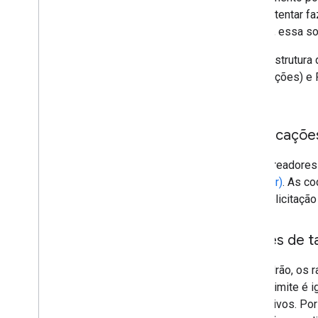
Google tentar fa
entanto, essa so
A infraestrutur
atualizações) e
raro.
Codificaçõe
Os rastreadores
Brotli (br)
. As c
cada solicitação
Limites de 
Por padrão, os 
desse limite é 
de arquivos. Po