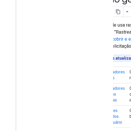
Referência
Rastreadores comuns
Rastreadores de casos especiais
Coletores acionados pelo usuário
O Google usa ra
Rastreadores específicos e coletores
usuário. "Rastr
acionados pelo usuário
de
descobrir e 
única solicitaç
Solução de problemas
Códigos de status HTTP
Quer ver as atuali
Erros de rede e de DNS
Rastreadores
O que há de novo
comuns
Registro de alterações
Rastreadores
de casos
especiais
Coletores
acionados
pelo usuário