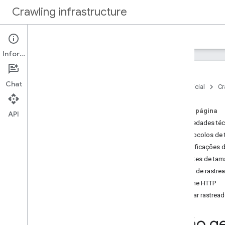
Crawling infrastructure
Página inicial
Documentos
Informações
Introdução
Sobre o rastreamento da web do
Chat
Google
Página inicial
Cr
Instruções
Nesta página
API
Verificar solicitações do Google
Propriedades téc
Autenticar solicitações com o Web
Protocolos de 
Bot Auth (experimental)
Codificações 
Reduzir a taxa de rastreamento do
Limites de tam
Google
Taxa de rastre
Usar o robots
.
txt para gerenciar o
rastreamento
Cache HTTP
Otimizar o desempenho da
Verificar rastre
rastreamento
Visão g