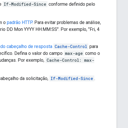
e
If-Modified-Since
conforme definido pelo
om o
padrão HTTP
. Para evitar problemas de análise,
ário
DD Mon YYYY HH:MM:SS
". Por exemplo, "
Fri, 4
do cabeçalho de resposta
Cache-Control
para
cífico. Defina o valor do campo
max-age
como o
udanças. Por exemplo,
Cache-Control: max-
cabeçalho da solicitação,
If-Modified-Since
.