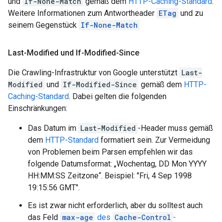
und
If-None-Match
gemäß dem
HTTP-Caching-Standard
.
Weitere Informationen zum Antwortheader
ETag
und zu
seinem Gegenstück
If-None-Match
Last-Modified und If-Modified-Since
Die Crawling-Infrastruktur von Google unterstützt
Last-
Modified
und
If-Modified-Since
gemäß dem
HTTP-
Caching-Standard
. Dabei gelten die folgenden
Einschränkungen:
Das Datum im
Last-Modified
-Header muss gemäß
dem
HTTP-Standard
formatiert sein. Zur Vermeidung
von Problemen beim Parsen empfehlen wir das
folgende Datumsformat: „Wochentag,
DD Mon YYYY
HH:MM:SS
Zeitzone“. Beispiel: "
Fri, 4 Sep 1998
19:15:56 GMT
".
Es ist zwar nicht erforderlich, aber du solltest auch
das Feld
max-age
des
Cache-Control
-