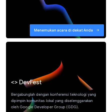
Menemukan acara di dekat Anda
arrow_forward
<> DevFest
Bergabunglah dengan konferensi teknologi yang
dipimpin komunitas lokal yang diselenggarakan
oleh Google Developer Group (GDG).