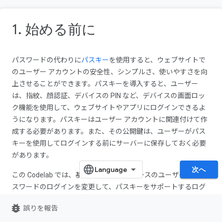
1. 始める前に
パスワードの代わりに
パスキー
を使用すると、ウェブサイトで
のユーザー アカウントの安全性、シンプルさ、使いやすさを向
上させることができます。パスキーを導入すると、ユーザー
は、指紋、顔認証、デバイスの PIN など、デバイスの画面ロッ
ク機能を使用して、ウェブサイトやアプリにログインできるよ
うになります。パスキーはユーザー アカウントに関連付けて作
成する必要があります。また、その公開鍵は、ユーザーがパス
キーを使用してログインする前にサーバーに保存しておく必要
があります。
次へ
この Codelab では、基本的なフォームベースのユーザー名とパ
スワードのログインを変更して、パスキーをサポートするログ
インを実装します。このログインには次の要素が含まれます。
bug_report
誤りを報告
ユーザーがログインした後にパスキーを作成するボタ