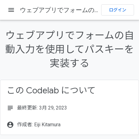
menu
ウェブアプリでフォームの自動入力を使用してパスキーを実装する
ホーム
プロダクト
DevSite
ログイン
フィードバックを送信
ウェブアプリでフォームの自
このページの内容
動入力を使用してパスキーを
始める前に
前提条件
実装する
学習内容
必要なもの
セットアップする
この Codelab について
subject
最終更新: 3月 29, 2023
account_circle
作成者: Eiji Kitamura