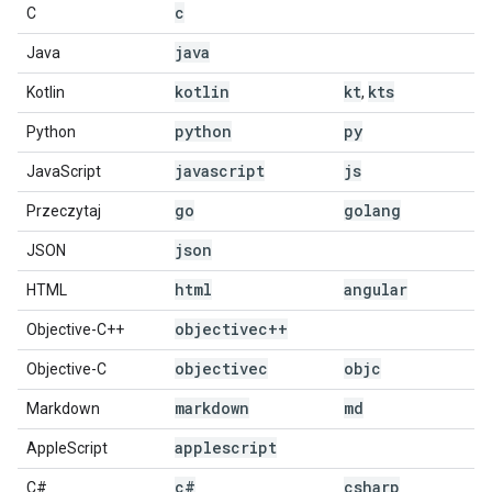
c
C
java
Java
kotlin
kt
kts
Kotlin
,
python
py
Python
javascript
js
JavaScript
go
golang
Przeczytaj
json
JSON
html
angular
HTML
objectivec++
Objective-C++
objectivec
objc
Objective-C
markdown
md
Markdown
applescript
AppleScript
c#
csharp
C#