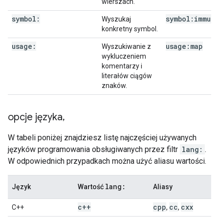
wierszach.
symbol:
symbol:immuta
Wyszukaj
konkretny symbol.
usage:
usage:map
Wyszukiwanie z
wykluczeniem
komentarzy i
literałów ciągów
znaków.
opcje języka
,
W tabeli poniżej znajdziesz listę najczęściej używanych
języków programowania obsługiwanych przez filtr
lang:
.
W odpowiednich przypadkach można użyć aliasu wartości.
lang:
Język
Wartość
Aliasy
c++
cpp
cc
cxx
C++
,
,