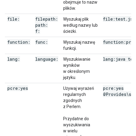
obejmuje to nazw
plików.
file:
filepath:
file:test
.
js
Wyszukaj plik
path:
według nazwy lub
f:
ścieżki.
function:
func:
function:pri
Wyszukaj nazwę
funkcji.
lang:
language:
lang:java tes
Wyszukiwanie
wyników
w określonym
języku.
pcre:yes
pcre:yes
Używaj wyrażeń
@Provides\s+
regularnych
zgodnych
z Perlem.
Przydatne do
wyszukiwania
w wielu