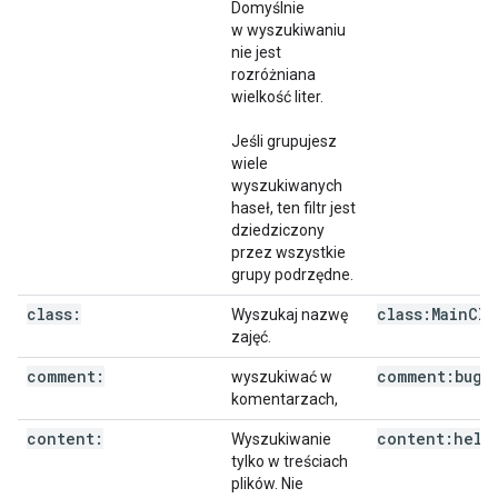
Domyślnie
w wyszukiwaniu
nie jest
rozróżniana
wielkość liter.
Jeśli grupujesz
wiele
wyszukiwanych
haseł, ten filtr jest
dziedziczony
przez wszystkie
grupy podrzędne.
class:
class:Main
Cla
Wyszukaj nazwę
zajęć.
comment:
comment:bug
wyszukiwać w
komentarzach,
content:
content:hell
Wyszukiwanie
tylko w treściach
plików. Nie