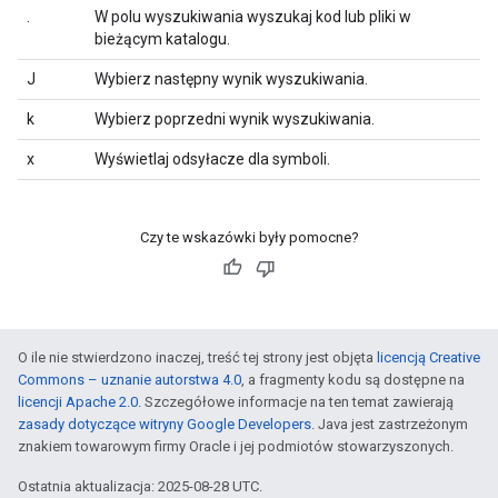
.
W polu wyszukiwania wyszukaj kod lub pliki w
bieżącym katalogu.
J
Wybierz następny wynik wyszukiwania.
k
Wybierz poprzedni wynik wyszukiwania.
x
Wyświetlaj odsyłacze dla symboli.
Czy te wskazówki były pomocne?
O ile nie stwierdzono inaczej, treść tej strony jest objęta
licencją Creative
Commons – uznanie autorstwa 4.0
, a fragmenty kodu są dostępne na
licencji Apache 2.0
. Szczegółowe informacje na ten temat zawierają
zasady dotyczące witryny Google Developers
. Java jest zastrzeżonym
znakiem towarowym firmy Oracle i jej podmiotów stowarzyszonych.
Ostatnia aktualizacja: 2025-08-28 UTC.