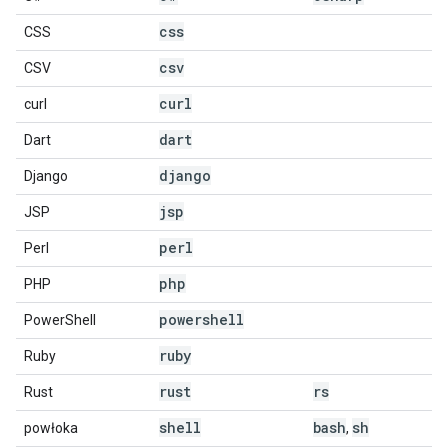
css
CSS
csv
CSV
curl
curl
dart
Dart
django
Django
jsp
JSP
perl
Perl
php
PHP
powershell
PowerShell
ruby
Ruby
rust
rs
Rust
shell
bash
sh
powłoka
,