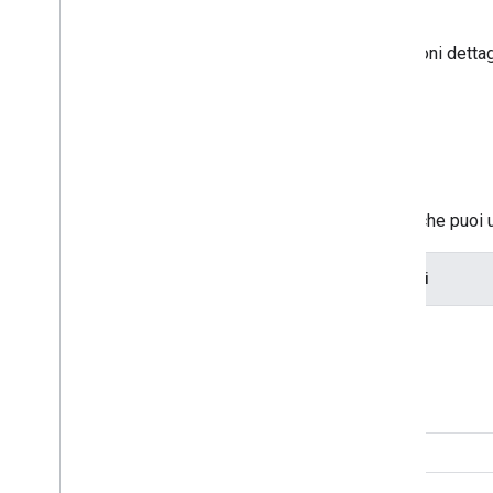
Questa pagina fornisce informazioni dettaglia
nel codice.
Filtri supportati
La tabella seguente elenca i filtri che puoi 
Filtro
Altre opzioni
case:yes
case:y
class:
comment: