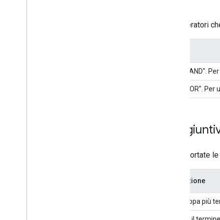
La tabella seguente elenca gli operatori che
Operatore
Descrizione
AND
Operatore logico "AND". Per 
OR
Operatore logico "OR". Per u
Opzioni di sintassi aggiunti
Per la ricerca di codice sono supportate le
Opzione
Descrizione
(
search_expression
)
Raggruppa più ter
-
Esclude il termine 