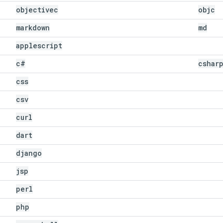
objectivec
objc
markdown
md
applescript
c#
cshar
css
csv
curl
dart
django
jsp
perl
php