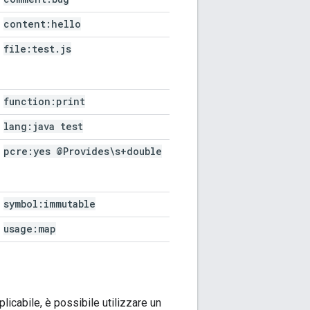
content:hello
file:test
.
js
function:print
lang:java test
pcre:yes @Provides\s+double
symbol:immutable
usage:map
plicabile, è possibile utilizzare un