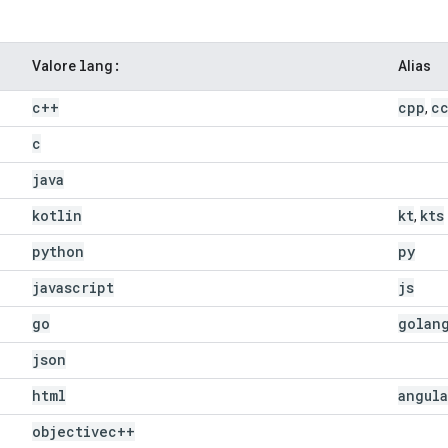
lang:
Valore
Alias
c++
cpp
c
,
c
java
kotlin
kt
kts
,
python
py
javascript
js
go
golan
json
html
angula
objectivec++