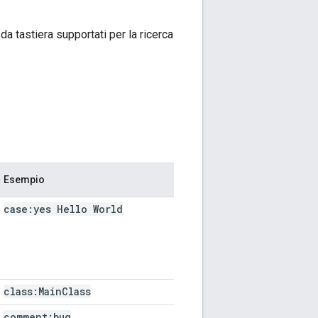
 da tastiera supportati per la ricerca
Esempio
case:yes Hello World
class:Main
Class
comment:bug