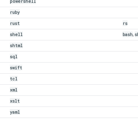
powershell
ruby
rust
rs
shell
bash
s
,
shtml
sql
swift
tcl
xml
xslt
yaml