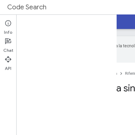
Code Search
Home page
Guide
Riferimento
Info
Google utilizza la tecnol
Chat
dall'AI potrebbero contenere errori.
API
Home page
Prodotti
Code Search
Rifer
Riferimento per la sin
Su questa pagina
Filtri supportati
opzioni di lingua
Operatori supportati
Opzioni di sintassi aggiuntive
Scorciatoie da tastiera supportate