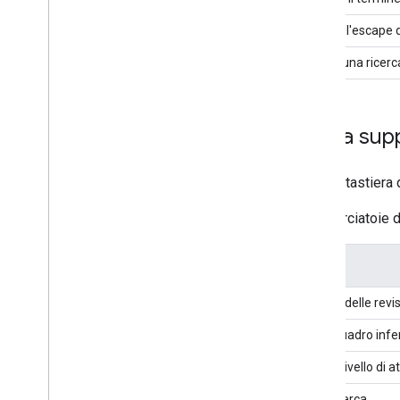
\
Esegue l'escape d
"
search_expression
"
Esegui una ricerc
Scorciatoie da tastiera sup
Per visualizzare le scorciatoie da tastiera 
La tabella seguente elenca le scorciatoie da
Chiave
Azione
h
Mostra la cronologia delle revisi
q
Attiva/disattiva il riquadro infe
b
Mostra o nascondi il livello di a
f
Mostra la barra di ricerca.