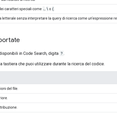
.
\
(
ei caratteri speciali come
,
o
.
a letterale senza interpretare la query di ricerca come un'espressione re
portate
disponibili in Code Search, digita
?
.
 tastiera che puoi utilizzare durante la ricerca del codice.
oni del file.
riore.
ttribuzione.