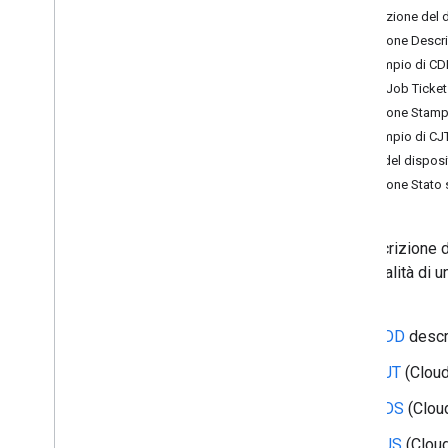
Descrizione del d
Discovery
Sezione Descr
Annunci
Esempio di C
API
Cloud Job Ticket
API Printer
Sezione Stampa
Appendice
Esempio di CJ
Stato del disposi
Sezione Stato
La descrizione d
funzionalità di 
formati:
CDD
descri
CJT
(Cloud
CDS
(Cloud
CJS
(Cloud