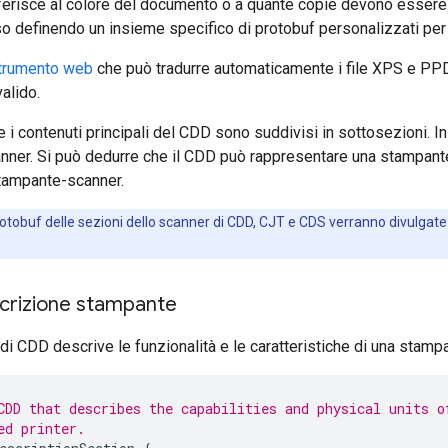
riferisce al colore del documento o a quante copie devono essere
o definendo un insieme specifico di protobuf personalizzati per 
trumento web
che può tradurre automaticamente i file XPS e PPD 
alido.
e i contenuti principali del CDD sono suddivisi in sottosezioni. 
nner. Si può dedurre che il CDD può rappresentare una stampant
tampante-scanner.
 protobuf delle sezioni dello scanner di CDD, CJT e CDS verranno divulgat
crizione stampante
i CDD descrive le funzionalità e le caratteristiche di una stampa
CDD that describes the capabilities and physical units o
ed printer.