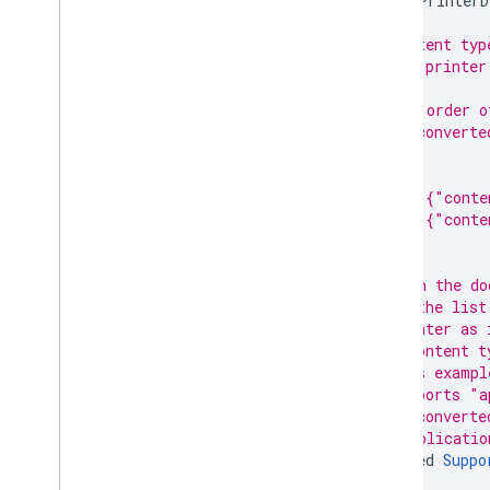
message
PrinterD
// Content typ
// the printer
//
// The order o
// be converte
//
//   [
//     {"conte
//     {"conte
//   ]
//
// Then the do
// in the list
// printer as 
// a content t
// this exampl
// supports "a
// be converte
// "applicatio
repeated
Suppo