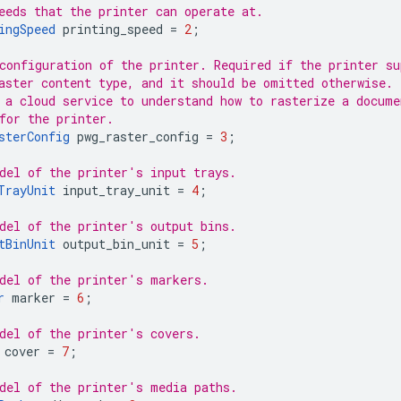
eeds that the printer can operate at.
ingSpeed
printing_speed
=
2
;
configuration of the printer. Required if the printer su
aster content type, and it should be omitted otherwise.
 a cloud service to understand how to rasterize a docume
for the printer.
sterConfig
pwg_raster_config
=
3
;
del of the printer's input trays.
TrayUnit
input_tray_unit
=
4
;
del of the printer's output bins.
tBinUnit
output_bin_unit
=
5
;
del of the printer's markers.
r
marker
=
6
;
del of the printer's covers.
cover
=
7
;
del of the printer's media paths.