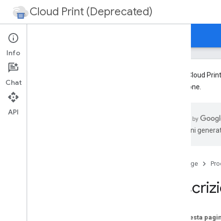
Cloud Print (Deprecated)
Home page
Guide
Info
Google Cloud Print
Chat
migrazione.
Descrizione dispositivo cloud
Panoramica
API
CDD - Il formato
traduzioni generat
Biglietto Cloud Job
Stato del dispositivo cloud
Stato job Cloud
Home page
Pro
Impostazioni locali
Descrizi
Local Discovery di Privet
Panoramica
Su questa pagi
Introduzione