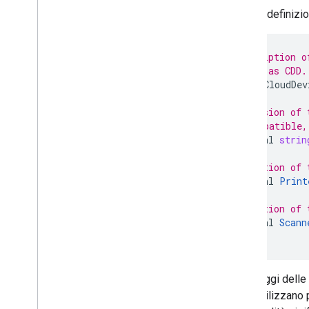
Ecco la definizio
// Description o
// known as CDD.
message
CloudDev
// Version of 
// compatible,
optional
strin
// Section of 
optional
Print
// Section of 
optional
Scann
}
I linguaggi dell
e poi utilizzano