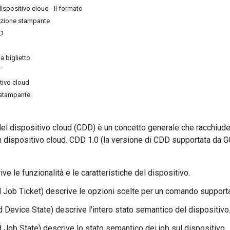
ispositivo cloud - Il formato
izione stampante
DD
 biglietto
T
tivo cloud
 stampante
el dispositivo cloud (CDD) è un concetto generale che racchiude d
un dispositivo cloud. CDD 1.0 (la versione di CDD supportata da G
ve le funzionalità e le caratteristiche del dispositivo.
 Job Ticket) descrive le opzioni scelte per un comando supporta
 Device State) descrive l'intero stato semantico del dispositivo
 Job State) descrive lo stato semantico dei job sul dispositivo.