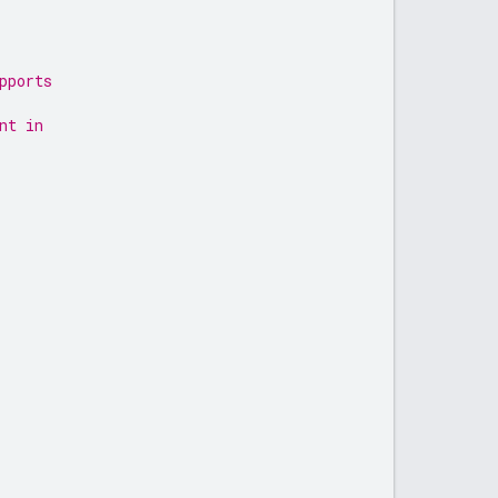
pports
nt in