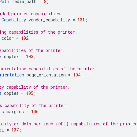
Path
media_path
=
8
;
ided printer capabilities.
rCapability
vendor_capability
=
101
;
ing capabilities of the printer.
color
=
102
;
apabilities of the printer.
x
duplex
=
103
;
orientation capabilities of the printer.
rientation
page_orientation
=
104
;
py capability of the printer.
s
copies
=
105
;
s capability of the printer.
ns
margins
=
106
;
ality or dots-per-inch (DPI) capabilities of the printe
pi
=
107
;