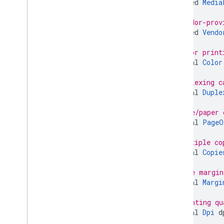
repeated
Media
// Vendor-prov
repeated
Vendo
// Color print
optional
Color
// Duplexing c
optional
Duple
// Page/paper 
optional
PageO
// Multiple co
optional
Copie
// Page margin
optional
Margi
// Printing qu
optional
Dpi
d