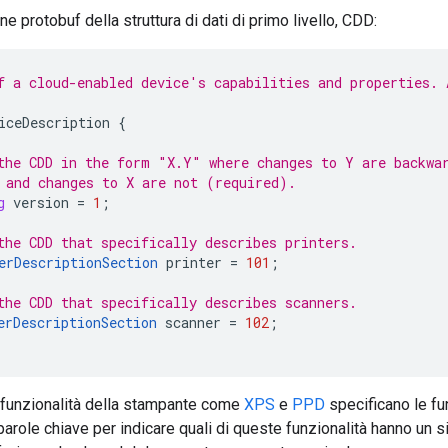
ne protobuf della struttura di dati di primo livello, CDD:
f a cloud-enabled device's capabilities and properties. 
iceDescription
{
the CDD in the form "X.Y" where changes to Y are backwa
 and changes to X are not (required).
g
version
=
1
;
the CDD that specifically describes printers.
erDescriptionSection
printer
=
101
;
the CDD that specifically describes scanners.
erDescriptionSection
scanner
=
102
;
e funzionalità della stampante come
XPS
e
PPD
specificano le fu
 parole chiave per indicare quali di queste funzionalità hanno un s