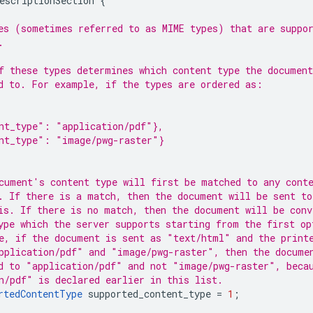
escriptionSection
{
es (sometimes referred to as MIME types) that are suppo
.
f these types determines which content type the document
d to. For example, if the types are ordered as:
nt_type": "application/pdf"},
nt_type": "image/pwg-raster"}
cument's content type will first be matched to any cont
. If there is a match, then the document will be sent to
is. If there is no match, then the document will be conv
ype which the server supports starting from the first op
e, if the document is sent as "text/html" and the print
pplication/pdf" and "image/pwg-raster", then the docume
d to "application/pdf" and not "image/pwg-raster", beca
n/pdf" is declared earlier in this list.
rtedContentType
supported_content_type
=
1
;