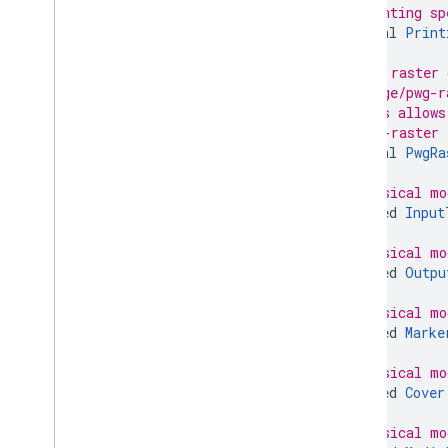
// Printing sp
optional
Print
// PWG raster 
// image/pwg-r
// This allows
// PWG-raster 
optional
PwgRa
// Physical mo
repeated
Input
// Physical mo
repeated
Outpu
// Physical mo
repeated
Marke
// Physical mo
repeated
Cover
// Physical mo