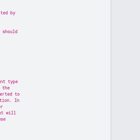
rted by
 should
ent type
 the
erted to
tion. In
er
nt will
use