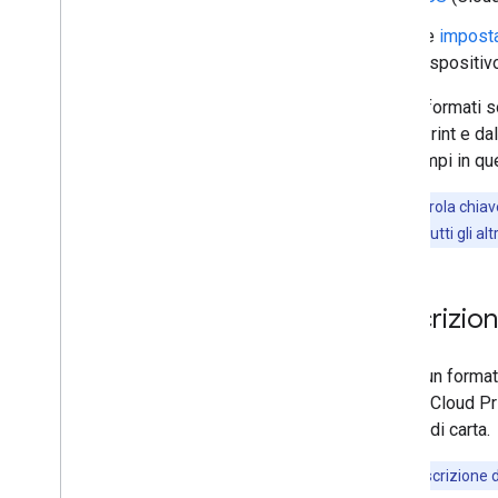
Le
imposta
dispositiv
Questi formati s
Cloud Print e da
gli esempi in qu
Nota:
la parola chia
obbligatorio e tutti gli al
Descrizion
CDD è un format
Google Cloud Pri
formati di carta.
Nota
:la descrizione d