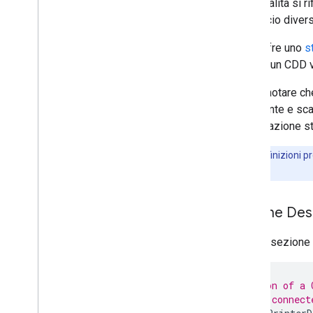
funzionalità si 
approccio divers
GCP offre uno
s
UI dato un CDD v
Si può notare ch
stampante e sca
combinazione s
Nota
:le definizioni
Scanning.
Sezione Des
Questa sezione d
// Section of a 
// cloud-connect