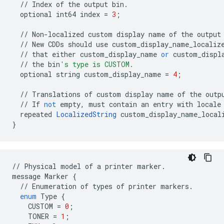
//
Index
of
the
output
bin
.
optional
int64
index
=
3
;
//
Non
-
localized
custom
display
name
of
the
output
//
New
CDDs
should
use
custom_display_name_localiz
//
that
either
custom_display_name
or
custom_displ
//
the
bin
's type is CUSTOM.
optional
string
custom_display_name
=
4
;
//
Translations
of
custom
display
name
of
the
outp
//
If
not
empty
,
must
contain
an
entry
with
locale
repeated
LocalizedString
custom_display_name_local
}
//
Physical
model
of
a
printer
marker
.
message
Marker
{
//
Enumeration
of
types
of
printer
markers
.
enum
Type
{
CUSTOM
=
0
;
TONER
=
1
;