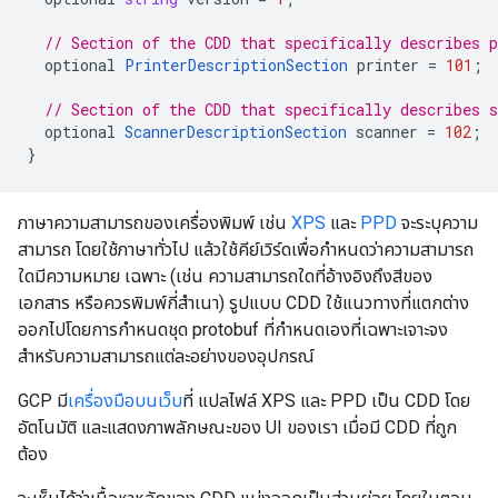
// Section of the CDD that specifically describes p
optional
PrinterDescriptionSection
printer
=
101
;
// Section of the CDD that specifically describes s
optional
ScannerDescriptionSection
scanner
=
102
;
}
ภาษาความสามารถของเครื่องพิมพ์ เช่น
XPS
และ
PPD
จะระบุความ
สามารถ โดยใช้ภาษาทั่วไป แล้วใช้คีย์เวิร์ดเพื่อกำหนดว่าความสามารถ
ใดมีความหมาย เฉพาะ (เช่น ความสามารถใดที่อ้างอิงถึงสีของ
เอกสาร หรือควรพิมพ์กี่สำเนา) รูปแบบ CDD ใช้แนวทางที่แตกต่าง
ออกไปโดยการกำหนดชุด protobuf ที่กำหนดเองที่เฉพาะเจาะจง
สำหรับความสามารถแต่ละอย่างของอุปกรณ์
GCP มี
เครื่องมือบนเว็บ
ที่ แปลไฟล์ XPS และ PPD เป็น CDD โดย
อัตโนมัติ และแสดงภาพลักษณะของ UI ของเรา เมื่อมี CDD ที่ถูก
ต้อง