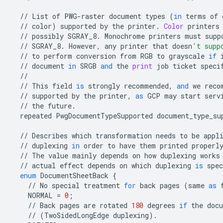
//
List
of
PWG
-
raster
document
types
(
in
terms
of
//
color
)
supported
by
the
printer
.
Color
printers
//
possibly
SGRAY_8
.
Monochrome
printers
must
supp
//
SGRAY_8
.
However
,
any
printer
that
doesn
't supp
//
to
perform
conversion
from
RGB
to
grayscale
if
//
document
in
SRGB
and
the
print
job
ticket
speci
//
//
This
field
is
strongly
recommended
,
and
we
reco
//
supported
by
the
printer
,
as
GCP
may
start
serv
//
the
future
.
repeated
PwgDocumentTypeSupported
document_type_su
//
Describes
which
transformation
needs
to
be
appl
//
duplexing
in
order
to
have
them
printed
properl
//
The
value
mainly
depends
on
how
duplexing
works
//
actual
effect
depends
on
which
duplexing
is
spec
enum
DocumentSheetBack
{
//
No
special
treatment
for
back
pages
(
same
as
NORMAL
=
0
;
//
Back
pages
are
rotated
180
degrees
if
the
doc
//
(
TwoSidedLongEdge
duplexing
)
.