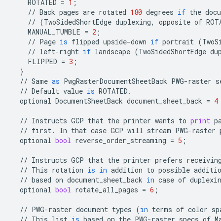
ROTATED
=
1
;
//
Back
pages
are
rotated
180
degrees
if
the
doc
//
(
TwoSidedShortEdge
duplexing
,
opposite
of
ROT
MANUAL_TUMBLE
=
2
;
//
Page
is
flipped
upside
-
down
if
portrait
(
TwoS
//
left
-
right
if
landscape
(
TwoSidedShortEdge
du
FLIPPED
=
3
;
}
//
Same
as
PwgRasterDocumentSheetBack
PWG
-
raster
s
//
Default
value
is
ROTATED
.
optional
DocumentSheetBack
document_sheet_back
=
4
//
Instructs
GCP
that
the
printer
wants
to
print
p
//
first
.
In
that
case
GCP
will
stream
PWG
-
raster
optional
bool
reverse_order_streaming
=
5
;
//
Instructs
GCP
that
the
printer
prefers
receivin
//
This
rotation
is
in
addition
to
possible
additi
//
based
on
document_sheet_back
in
case
of
duplexi
optional
bool
rotate_all_pages
=
6
;
//
PWG
-
raster
document
types
(
in
terms
of
color
sp
//
This
list
is
based
on
the
PWG
-
raster
specs
of
M