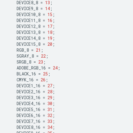
DEVICE8_8
=
13
;
DEVICE9_8
=
14
;
DEVICE10_8
=
15
;
DEVICE11_8
=
16
;
DEVICE12_8
=
17
;
DEVICE13_8
=
18
;
DEVICE14_8
=
19
;
DEVICE15_8
=
20
;
RGB_8
=
21
;
SGRAY_8
=
22
;
SRGB_8
=
23
;
ADOBE_RGB_16
=
24
;
BLACK_16
=
25
;
CMYK_16
=
26
;
DEVICE1_16
=
27
;
DEVICE2_16
=
28
;
DEVICE3_16
=
29
;
DEVICE4_16
=
30
;
DEVICE5_16
=
31
;
DEVICE6_16
=
32
;
DEVICE7_16
=
33
;
DEVICE8_16
=
34
;