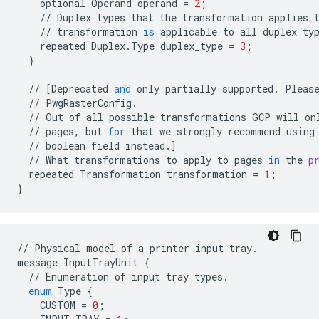
optional
Operand
operand
=
2
;
//
Duplex
types
that
the
transformation
applies
//
transformation
is
applicable
to
all
duplex
ty
repeated
Duplex
.
Type
duplex_type
=
3
;
}
//
[
Deprecated
and
only
partially
supported
.
Pleas
//
PwgRasterConfig
.
//
Out
of
all
possible
transformations
GCP
will
on
//
pages
,
but
for
that
we
strongly
recommend
using
//
boolean
field
instead
.
]
//
What
transformations
to
apply
to
pages
in
the
p
repeated
Transformation
transformation
=
1
;
}
//
Physical
model
of
a
printer
input
tray
.
message
InputTrayUnit
{
//
Enumeration
of
input
tray
types
.
enum
Type
{
CUSTOM
=
0
;