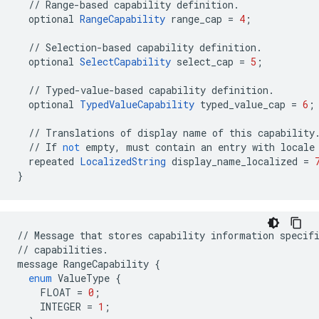
//
Range
-
based
capability
definition
.
optional
RangeCapability
range_cap
=
4
;
//
Selection
-
based
capability
definition
.
optional
SelectCapability
select_cap
=
5
;
//
Typed
-
value
-
based
capability
definition
.
optional
TypedValueCapability
typed_value_cap
=
6
;
//
Translations
of
display
name
of
this
capability
//
If
not
empty
,
must
contain
an
entry
with
locale
repeated
LocalizedString
display_name_localized
=
}
//
Message
that
stores
capability
information
specif
//
capabilities
.
message
RangeCapability
{
enum
ValueType
{
FLOAT
=
0
;
INTEGER
=
1
;