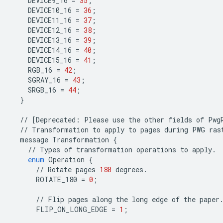
DEVICE9_16
=
35
;
DEVICE10_16
=
36
;
DEVICE11_16
=
37
;
DEVICE12_16
=
38
;
DEVICE13_16
=
39
;
DEVICE14_16
=
40
;
DEVICE15_16
=
41
;
RGB_16
=
42
;
SGRAY_16
=
43
;
SRGB_16
=
44
;
}
//
[
Deprecated
:
Please
use
the
other
fields
of
Pwg
//
Transformation
to
apply
to
pages
during
PWG
ras
message
Transformation
{
//
Types
of
transformation
operations
to
apply
.
enum
Operation
{
//
Rotate
pages
180
degrees
.
ROTATE_180
=
0
;
//
Flip
pages
along
the
long
edge
of
the
paper
FLIP_ON_LONG_EDGE
=
1
;