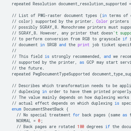
repeated
Resolution
document_resolution_supported
//
List
of
PWG
-
raster
document
types
(
in
terms
of
//
color
)
supported
by
the
printer
.
Color
printers
//
possibly
SGRAY_8
.
Monochrome
printers
must
supp
//
SGRAY_8
.
However
,
any
printer
that
doesn
't supp
//
to
perform
conversion
from
RGB
to
grayscale
if
//
document
in
SRGB
and
the
print
job
ticket
speci
//
//
This
field
is
strongly
recommended
,
and
we
reco
//
supported
by
the
printer
,
as
GCP
may
start
serv
//
the
future
.
repeated
PwgDocumentTypeSupported
document_type_su
//
Describes
which
transformation
needs
to
be
appl
//
duplexing
in
order
to
have
them
printed
properl
//
The
value
mainly
depends
on
how
duplexing
works
//
actual
effect
depends
on
which
duplexing
is
spec
enum
DocumentSheetBack
{
//
No
special
treatment
for
back
pages
(
same
as
NORMAL
=
0
;
//
Back
pages
are
rotated
180
degrees
if
the
doc