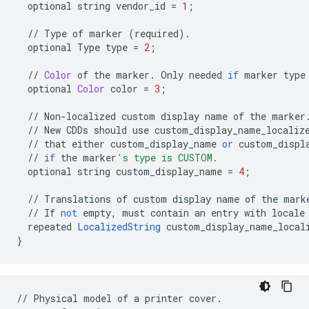
optional
string
vendor_id
=
1
;
//
Type
of
marker
(
required
)
.
optional
Type
type
=
2
;
//
Color
of
the
marker
.
Only
needed
if
marker
type
optional
Color
color
=
3
;
//
Non
-
localized
custom
display
name
of
the
marker
//
New
CDDs
should
use
custom_display_name_localiz
//
that
either
custom_display_name
or
custom_displ
//
if
the
marker
's type is CUSTOM.
optional
string
custom_display_name
=
4
;
//
Translations
of
custom
display
name
of
the
mark
//
If
not
empty
,
must
contain
an
entry
with
locale
repeated
LocalizedString
custom_display_name_local
}
//
Physical
model
of
a
printer
cover
.