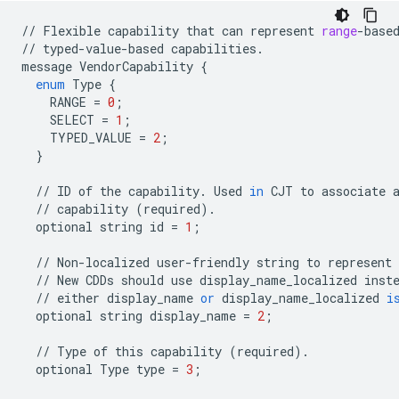
//
Flexible
capability
that
can
represent
range
-
base
//
typed
-
value
-
based
capabilities
.
message
VendorCapability
{
enum
Type
{
RANGE
=
0
;
SELECT
=
1
;
TYPED_VALUE
=
2
;
}
//
ID
of
the
capability
.
Used
in
CJT
to
associate
//
capability
(
required
)
.
optional
string
id
=
1
;
//
Non
-
localized
user
-
friendly
string
to
represent
//
New
CDDs
should
use
display_name_localized
inst
//
either
display_name
or
display_name_localized
i
optional
string
display_name
=
2
;
//
Type
of
this
capability
(
required
)
.
optional
Type
type
=
3
;