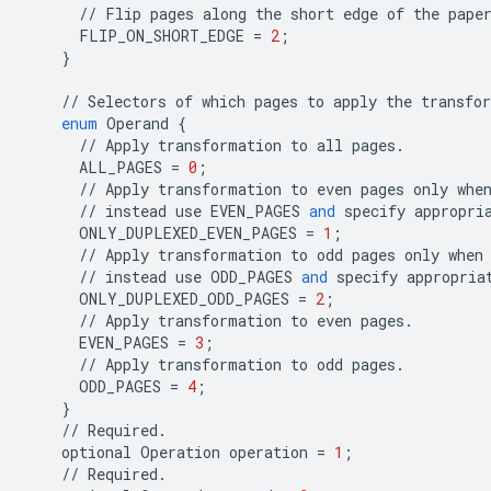
//
Flip
pages
along
the
short
edge
of
the
pape
FLIP_ON_SHORT_EDGE
=
2
;
}
//
Selectors
of
which
pages
to
apply
the
transfo
enum
Operand
{
//
Apply
transformation
to
all
pages
.
ALL_PAGES
=
0
;
//
Apply
transformation
to
even
pages
only
whe
//
instead
use
EVEN_PAGES
and
specify
appropri
ONLY_DUPLEXED_EVEN_PAGES
=
1
;
//
Apply
transformation
to
odd
pages
only
when
//
instead
use
ODD_PAGES
and
specify
appropria
ONLY_DUPLEXED_ODD_PAGES
=
2
;
//
Apply
transformation
to
even
pages
.
EVEN_PAGES
=
3
;
//
Apply
transformation
to
odd
pages
.
ODD_PAGES
=
4
;
}
//
Required
.
optional
Operation
operation
=
1
;
//
Required
.