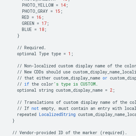
PHOTO_YELLOW
=
14
;
PHOTO_GRAY
=
15
;
RED
=
16
;
GREEN
=
17
;
BLUE
=
18
;
}
//
Required
.
optional
Type
type
=
1
;
//
Non
-
localized
custom
display
name
of
the
colo
//
New
CDDs
should
use
custom_display_name_local
//
that
either
custom_display_name
or
custom_dis
//
if
the
color
's type is CUSTOM.
optional
string
custom_display_name
=
2
;
//
Translations
of
custom
display
name
of
the
co
//
If
not
empty
,
must
contain
an
entry
with
loca
repeated
LocalizedString
custom_display_name_loc
}
//
Vendor
-
provided
ID
of
the
marker
(
required
)
.