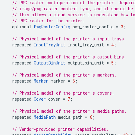
// PWG raster configuration of the printer. Requir
// image/pwg-raster content type, and it should be
// This allows a cloud service to understand how t
// PWG-raster for the printer.
optional
PwgRasterConfig
pwg_raster_config
=
3
;
// Physical model of the printer's input trays.
repeated
InputTrayUnit
input_tray_unit
=
4
;
// Physical model of the printer's output bins.
repeated
OutputBinUnit
output_bin_unit
=
5
;
// Physical model of the printer's markers.
repeated
Marker
marker
=
6
;
// Physical model of the printer's covers.
repeated
Cover
cover
=
7
;
// Physical model of the printer's media paths.
repeated
MediaPath
media_path
=
8
;
// Vendor-provided printer capabilities.