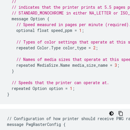
//
// indicates that the printer prints at 5.5 pages 
// STANDARD_MONOCHROME in either NA_LETTER or ISO_
message
Option
{
// Speed measured in pages per minute (required)
optional
float
speed_ppm
=
1
;
// Types of color settings that operate at this 
repeated
Color
.
Type
color_type
=
2
;
// Names of media sizes that operate at this spe
repeated
MediaSize
.
Name
media_size_name
=
3
;
}
// Speeds that the printer can operate at.
repeated
Option
option
=
1
;
}
//
Configuration
of
how
printer
should
receive
PWG
r
message
PwgRasterConfig
{