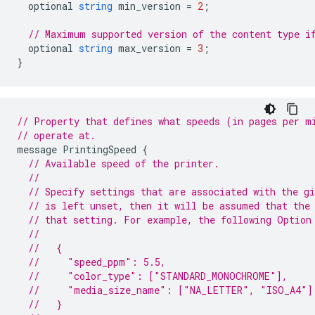
optional
string
min_version
=
2
;
// Maximum supported version of the content type i
optional
string
max_version
=
3
;
}
// Property that defines what speeds (in pages per m
// operate at.
message
PrintingSpeed
{
// Available speed of the printer.
//
// Specify settings that are associated with the gi
// is left unset, then it will be assumed that the
// that setting. For example, the following Option
//
//   {
//     "speed_ppm": 5.5,
//     "color_type": ["STANDARD_MONOCHROME"],
//     "media_size_name": ["NA_LETTER", "ISO_A4"]
//   }