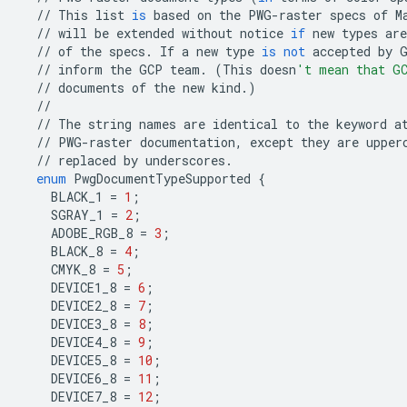
//
This
list
is
based
on
the
PWG
-
raster
specs
of
M
//
will
be
extended
without
notice
if
new
types
are
//
of
the
specs
.
If
a
new
type
is
not
accepted
by
//
inform
the
GCP
team
.
(
This
doesn
't mean that GC
//
documents
of
the
new
kind
.
)
//
//
The
string
names
are
identical
to
the
keyword
a
//
PWG
-
raster
documentation
,
except
they
are
upper
//
replaced
by
underscores
.
enum
PwgDocumentTypeSupported
{
BLACK_1
=
1
;
SGRAY_1
=
2
;
ADOBE_RGB_8
=
3
;
BLACK_8
=
4
;
CMYK_8
=
5
;
DEVICE1_8
=
6
;
DEVICE2_8
=
7
;
DEVICE3_8
=
8
;
DEVICE4_8
=
9
;
DEVICE5_8
=
10
;
DEVICE6_8
=
11
;
DEVICE7_8
=
12
;