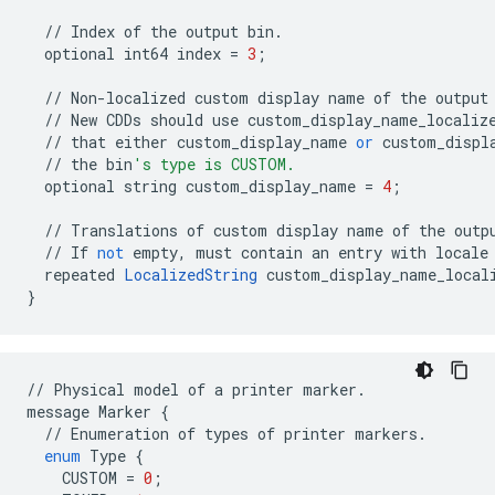
//
Index
of
the
output
bin
.
optional
int64
index
=
3
;
//
Non
-
localized
custom
display
name
of
the
output
//
New
CDDs
should
use
custom_display_name_localiz
//
that
either
custom_display_name
or
custom_displ
//
the
bin
's type is CUSTOM.
optional
string
custom_display_name
=
4
;
//
Translations
of
custom
display
name
of
the
outp
//
If
not
empty
,
must
contain
an
entry
with
locale
repeated
LocalizedString
custom_display_name_local
}
//
Physical
model
of
a
printer
marker
.
message
Marker
{
//
Enumeration
of
types
of
printer
markers
.
enum
Type
{
CUSTOM
=
0
;