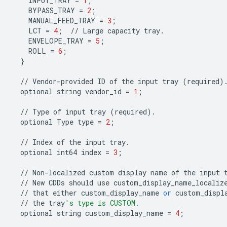
INPUT_TRAY
=
1
;
BYPASS_TRAY
=
2
;
MANUAL_FEED_TRAY
=
3
;
LCT
=
4
;
//
Large
capacity
tray
.
ENVELOPE_TRAY
=
5
;
ROLL
=
6
;
}
//
Vendor
-
provided
ID
of
the
input
tray
(
required
)
optional
string
vendor_id
=
1
;
//
Type
of
input
tray
(
required
)
.
optional
Type
type
=
2
;
//
Index
of
the
input
tray
.
optional
int64
index
=
3
;
//
Non
-
localized
custom
display
name
of
the
input
//
New
CDDs
should
use
custom_display_name_localiz
//
that
either
custom_display_name
or
custom_displ
//
the
tray
's type is CUSTOM.
optional
string
custom_display_name
=
4
;