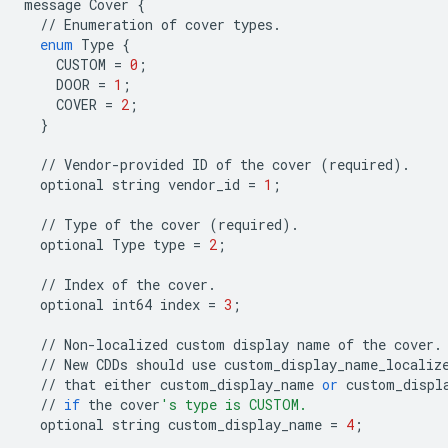
message
Cover
{
//
Enumeration
of
cover
types
.
enum
Type
{
CUSTOM
=
0
;
DOOR
=
1
;
COVER
=
2
;
}
//
Vendor
-
provided
ID
of
the
cover
(
required
)
.
optional
string
vendor_id
=
1
;
//
Type
of
the
cover
(
required
)
.
optional
Type
type
=
2
;
//
Index
of
the
cover
.
optional
int64
index
=
3
;
//
Non
-
localized
custom
display
name
of
the
cover
.
//
New
CDDs
should
use
custom_display_name_localiz
//
that
either
custom_display_name
or
custom_displ
//
if
the
cover
's type is CUSTOM.
optional
string
custom_display_name
=
4
;