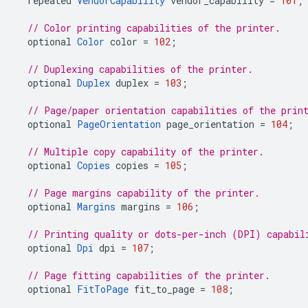
repeated
VendorCapability
vendor_capability
=
101
;
// Color printing capabilities of the printer.
optional
Color
color
=
102
;
// Duplexing capabilities of the printer.
optional
Duplex
duplex
=
103
;
// Page/paper orientation capabilities of the prin
optional
PageOrientation
page_orientation
=
104
;
// Multiple copy capability of the printer.
optional
Copies
copies
=
105
;
// Page margins capability of the printer.
optional
Margins
margins
=
106
;
// Printing quality or dots-per-inch (DPI) capabil
optional
Dpi
dpi
=
107
;
// Page fitting capabilities of the printer.
optional
FitToPage
fit_to_page
=
108
;