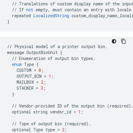
//
Translations
of
custom
display
name
of
the
inpu
//
If
not
empty
,
must
contain
an
entry
with
locale
repeated
LocalizedString
custom_display_name_local
}
//
Physical
model
of
a
printer
output
bin
.
message
OutputBinUnit
{
//
Enumeration
of
output
bin
types
.
enum
Type
{
CUSTOM
=
0
;
OUTPUT_BIN
=
1
;
MAILBOX
=
2
;
STACKER
=
3
;
}
//
Vendor
-
provided
ID
of
the
output
bin
(
required
)
optional
string
vendor_id
=
1
;
//
Type
of
output
bin
(
required
)
.
optional
Type
type
=
2
;