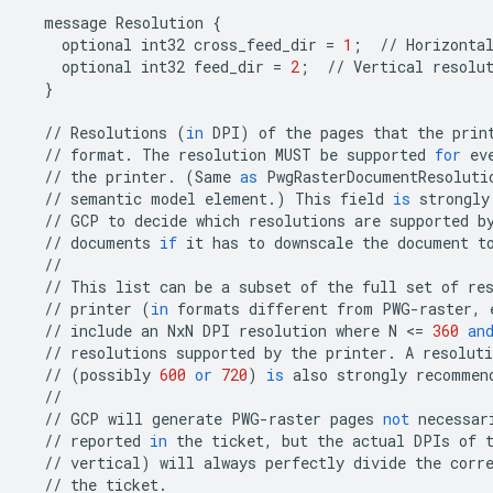
message
Resolution
{
optional
int32
cross_feed_dir
=
1
;
//
Horizonta
optional
int32
feed_dir
=
2
;
//
Vertical
resolu
}
//
Resolutions
(
in
DPI
)
of
the
pages
that
the
prin
//
format
.
The
resolution
MUST
be
supported
for
ev
//
the
printer
.
(
Same
as
PwgRasterDocumentResoluti
//
semantic
model
element
.
)
This
field
is
strongly
//
GCP
to
decide
which
resolutions
are
supported
b
//
documents
if
it
has
to
downscale
the
document
t
//
//
This
list
can
be
a
subset
of
the
full
set
of
re
//
printer
(
in
formats
different
from
PWG
-
raster
,
//
include
an
NxN
DPI
resolution
where
N
<
=
360
an
//
resolutions
supported
by
the
printer
.
A
resoluti
//
(
possibly
600
or
720
)
is
also
strongly
recommen
//
//
GCP
will
generate
PWG
-
raster
pages
not
necessar
//
reported
in
the
ticket
,
but
the
actual
DPIs
of
//
vertical
)
will
always
perfectly
divide
the
corr
//
the
ticket
.