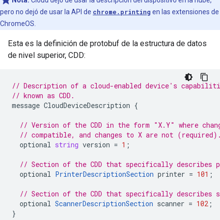
Nota:
Cloud dejó de usar la descripción del dispositivo en la nube,
pero no dejó de usar la API de
chrome.printing
en las extensiones de
ChromeOS.
Esta es la definición de protobuf de la estructura de datos
de nivel superior, CDD:
// Description of a cloud-enabled device's capabilit
// known as CDD.
message
CloudDeviceDescription
{
// Version of the CDD in the form "X.Y" where chan
// compatible, and changes to X are not (required)
optional
string
version
=
1
;
// Section of the CDD that specifically describes p
optional
PrinterDescriptionSection
printer
=
101
;
// Section of the CDD that specifically describes s
optional
ScannerDescriptionSection
scanner
=
102
;
}