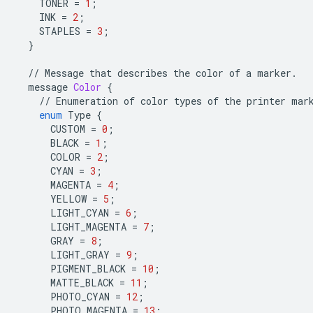
TONER
=
1
;
INK
=
2
;
STAPLES
=
3
;
}
//
Message
that
describes
the
color
of
a
marker
.
message
Color
{
//
Enumeration
of
color
types
of
the
printer
mar
enum
Type
{
CUSTOM
=
0
;
BLACK
=
1
;
COLOR
=
2
;
CYAN
=
3
;
MAGENTA
=
4
;
YELLOW
=
5
;
LIGHT_CYAN
=
6
;
LIGHT_MAGENTA
=
7
;
GRAY
=
8
;
LIGHT_GRAY
=
9
;
PIGMENT_BLACK
=
10
;
MATTE_BLACK
=
11
;
PHOTO_CYAN
=
12
;
PHOTO_MAGENTA
=
13
;