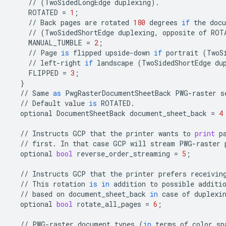
//
(
TwoSidedLongEdge
duplexing
)
.
ROTATED
=
1
;
//
Back
pages
are
rotated
180
degrees
if
the
doc
//
(
TwoSidedShortEdge
duplexing
,
opposite
of
ROT
MANUAL_TUMBLE
=
2
;
//
Page
is
flipped
upside
-
down
if
portrait
(
TwoS
//
left
-
right
if
landscape
(
TwoSidedShortEdge
du
FLIPPED
=
3
;
}
//
Same
as
PwgRasterDocumentSheetBack
PWG
-
raster
s
//
Default
value
is
ROTATED
.
optional
DocumentSheetBack
document_sheet_back
=
4
//
Instructs
GCP
that
the
printer
wants
to
print
p
//
first
.
In
that
case
GCP
will
stream
PWG
-
raster
optional
bool
reverse_order_streaming
=
5
;
//
Instructs
GCP
that
the
printer
prefers
receivin
//
This
rotation
is
in
addition
to
possible
additi
//
based
on
document_sheet_back
in
case
of
duplexi
optional
bool
rotate_all_pages
=
6
;
//
PWG
-
raster
document
types
(
in
terms
of
color
sp