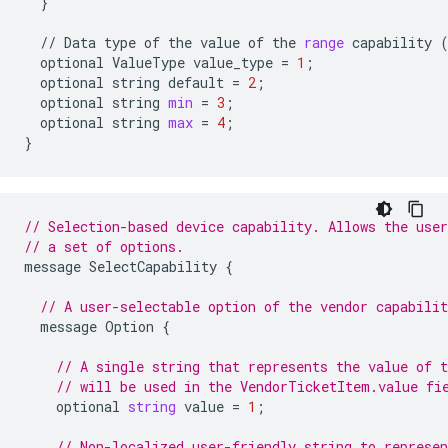
}
//
Data
type
of
the
value
of
the
range
capability
optional
ValueType
value_type
=
1
;
optional
string
default
=
2
;
optional
string
min
=
3
;
optional
string
max
=
4
;
}
// Selection-based device capability. Allows the use
// a set of options.
message
SelectCapability
{
// A user-selectable option of the vendor capabilit
message
Option
{
// A single string that represents the value of 
// will be used in the VendorTicketItem.value fi
optional
string
value
=
1
;
// Non-localized user-friendly string to represen