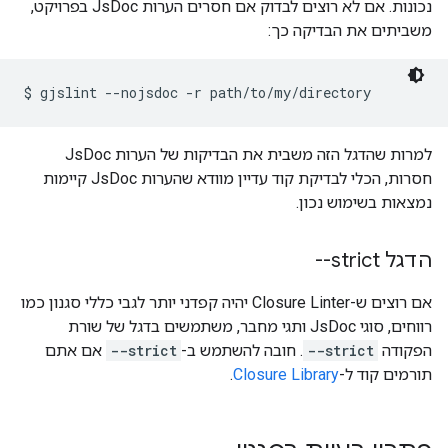
נכונות. אם לא רוצים לבדוק אם חסרים הערות JsDoc בפרויקט,
משביתים את הבדיקה כך:
למרות שהדגל הזה משבית את הבדיקות של הערות JsDoc
חסרות, הכלי לבדיקת קוד עדיין מוודא שהערות JsDoc קיימות
נמצאות בשימוש נכון.
הדגל ‎--strict
אם רוצים ש-Closure Linter יהיה קפדני יותר לגבי כללי סגנון כמו
רווחים, סוגי JsDoc ותגי מחבר, משתמשים בדגל של שורת
הפקודה
--strict
. חובה להשתמש ב-
--strict
אם אתם
תורמים קוד ל-
Closure Library
.