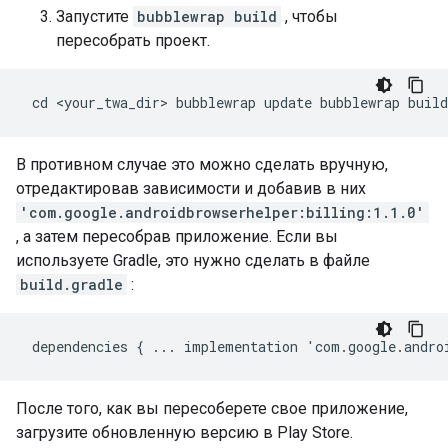
Запустите
bubblewrap build
, чтобы
пересобрать проект.
 cd <your_twa_dir> bubblewrap update bubblewrap build
В противном случае это можно сделать вручную,
отредактировав зависимости и добавив в них
'com.google.androidbrowserhelper:billing:1.1.0'
, а затем пересобрав приложение. Если вы
используете Gradle, это нужно сделать в файле
build.gradle
:
dependencies
{
...
implementation
'
com
.
google
.
andro
После того, как вы пересоберете свое приложение,
загрузите обновленную версию в Play Store.