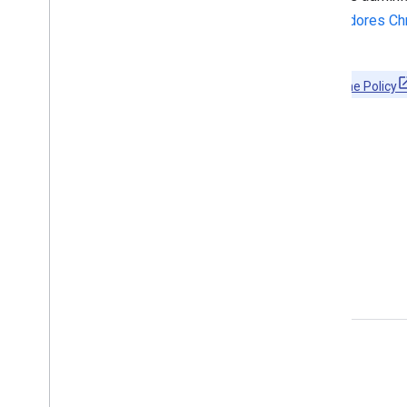
gerenciar dispositivos Chrome
,
gerenciar navegadores C
impressoras CUPS
.
Termos de Serviço
:
Termos de Serviço da API Chrome Policy
Começar
Guias
Leia a visão geral técnica deste produto e encontre
exemplos de código.
Envolver
Google Developer Program