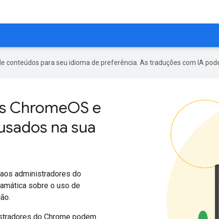
de conteúdos para seu idioma de preferência. As traduções com IA pode
vos ChromeOS e
usados na sua
 aos administradores do
ramática sobre o uso de
ão.
istradores do Chrome podem