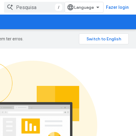
/
Fazer login
m ter erros.