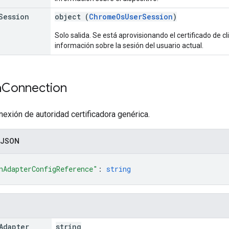
Session
object (
ChromeOsUserSession
)
Solo salida. Se está aprovisionando el certificado de
información sobre la sesión del usuario actual.
a
Connection
exión de autoridad certificadora genérica.
 JSON
nAdapterConfigReference"
: 
string
Adapter
string