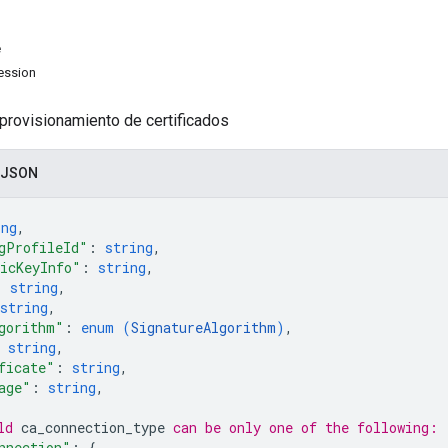
e
ession
provisionamiento de certificados
 JSON
ing
,
gProfileId"
: 
string
,
icKeyInfo"
: 
string
,
: 
string
,
string
,
gorithm"
: 
enum (
SignatureAlgorithm
)
,
 
string
,
ficate"
: 
string
,
age"
: 
string
,
ld 
ca_connection_type
 can be only one of the following:
nnection"
: 
{