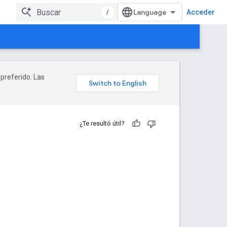
/
Acceder
 preferido. Las
¿Te resultó útil?