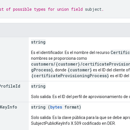
st of possible types for union field 
subject
.
string
Certifi
Es el identificador. Es el nombre del recurso
nombres se proporciona como
customers/{customer}/certificateProvisio
gProcess}
{customer}
, donde
es el ID del cliente 
{certificateProvisioningProcess}
es el ID de
Profile
Id
string
Solo salida. Es el ID del perfil de aprovisionamiento de 
Key
Info
string (
bytes
format)
Solo salida. Es la clave pública para la que se debe ap
SubjectPublicKeyInfo X.509 codificado en DER.