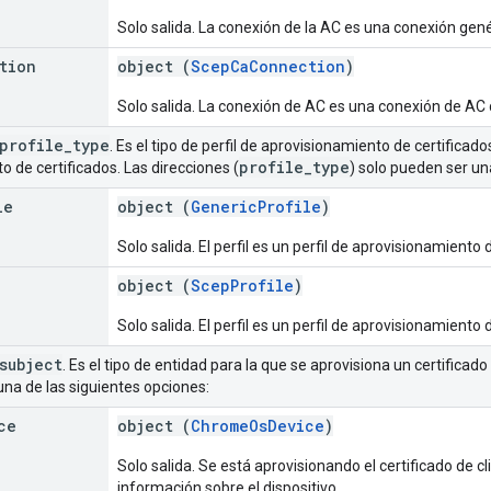
Solo salida. La conexión de la AC es una conexión gené
tion
object (
ScepCaConnection
)
Solo salida. La conexión de AC es una conexión de AC
profile
_
type
. Es el tipo de perfil de aprovisionamiento de certifica
profile
_
type
 de certificados. Las direcciones (
) solo pueden ser un
le
object (
GenericProfile
)
Solo salida. El perfil es un perfil de aprovisionamiento 
object (
ScepProfile
)
Solo salida. El perfil es un perfil de aprovisionamiento
subject
. Es el tipo de entidad para la que se aprovisiona un certificado 
una de las siguientes opciones:
ce
object (
ChromeOsDevice
)
Solo salida. Se está aprovisionando el certificado de 
información sobre el dispositivo.