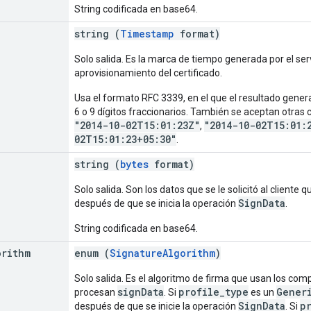
String codificada en base64.
string (
Timestamp
format)
Solo salida. Es la marca de tiempo generada por el ser
aprovisionamiento del certificado.
Usa el formato RFC 3339, en el que el resultado gener
6 o 9 dígitos fraccionarios. También se aceptan otra
"2014-10-02T15:01:23Z"
"2014-10-02T15:01:
,
02T15:01:23+05:30"
.
string (
bytes
format)
Solo salida. Son los datos que se le solicitó al cliente
SignData
después de que se inicia la operación
.
String codificada en base64.
orithm
enum (
SignatureAlgorithm
)
Solo salida. Es el algoritmo de firma que usan los co
signData
profile_type
Gener
procesan
. Si
es un
SignData
p
después de que se inicie la operación
. Si