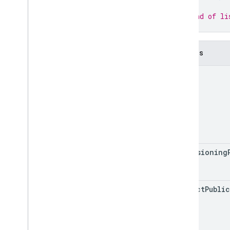
}
// End of li
}
Campos
name
provisioning
subject
Public