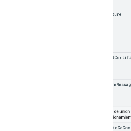
signature
issued
Certif
failure
Messa
Campo de unión
aprovisionamiento
generic
Ca
Con