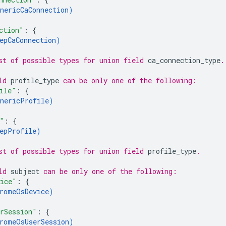
nericCaConnection
)
ction"
: 
{
epCaConnection
)
st of possible types for union field 
ca_connection_type
.
ld 
profile_type
 can be only one of the following:
ile"
: 
{
nericProfile
)
"
: 
{
epProfile
)
st of possible types for union field 
profile_type
.
ld 
subject
 can be only one of the following:
ice"
: 
{
romeOsDevice
)
rSession"
: 
{
romeOsUserSession
)