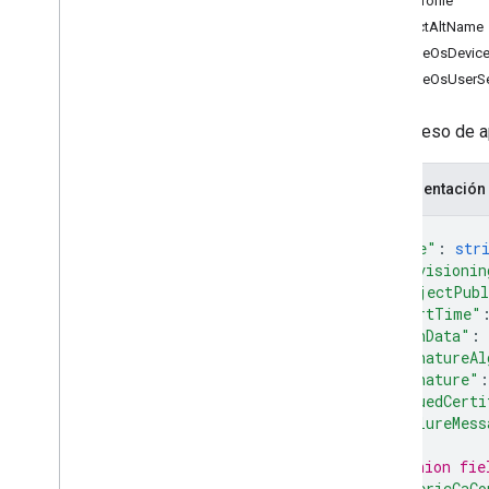
ScepProfile
Subject
Alt
Name
Type
SubjectAltName
Wait
Operation
Request
ChromeOsDevic
ChromeOsUserS
Un proceso de a
Representación
{
"name"
: 
str
"provisionin
"subjectPubl
"startTime"
"signData"
: 
"signatureAl
"signature"
:
"issuedCerti
"failureMess
// Union fie
"genericCaCo