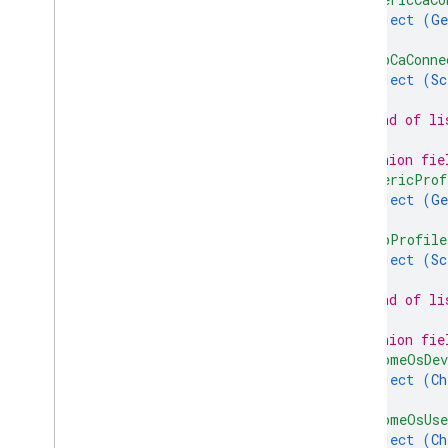
object (
Ge
}
,
"scepCaConne
object (
Sc
}
// End of li
// Union fie
"genericProf
object (
Ge
}
,
"scepProfile
object (
Sc
}
// End of li
// Union fie
"chromeOsDev
object (
Ch
}
,
"chromeOsUse
object (
Ch