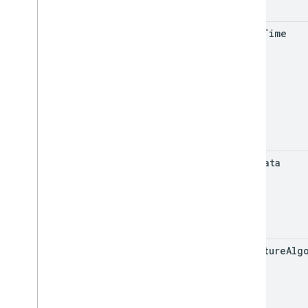
start
Time
sign
Data
signature
Alg