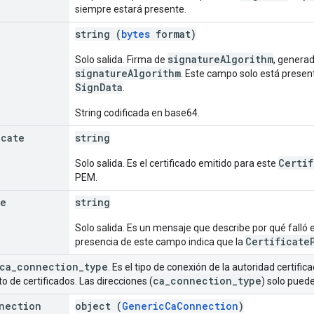
siempre estará presente.
string (
bytes
format)
signatureAlgorithm
Solo salida. Firma de
, generad
signatureAlgorithm
. Este campo solo está presen
SignData
.
String codificada en base64.
icate
string
Certif
Solo salida. Es el certificado emitido para este
PEM.
ge
string
Solo salida. Es un mensaje que describe por qué falló 
Certificate
presencia de este campo indica que la
ca
_
connection
_
type
. Es el tipo de conexión de la autoridad certif
ca
_
connection
_
type
 de certificados. Las direcciones (
) solo puede
nection
object (
GenericCaConnection
)