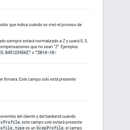
vidor que indica cuándo se creó el proceso de
ado siempre estará normalizado a Z y usará 0, 3,
s compensaciones que no sean “Z”. Ejemplos:
23.045123456Z"
"2014-10-
o
 que firmara. Este campo solo está presente
mponentes del cliente y del backend cuando
icProfile
, este campo solo estará presente
rofile_type
ScepProfile
es un
, el campo