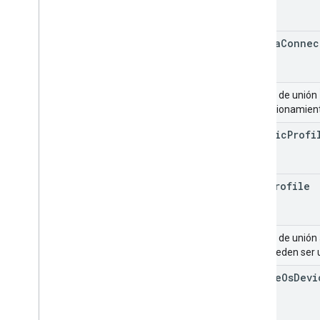
scep
Ca
Connec
Campo de unión
aprovisionamiento
generic
Profi
scep
Profile
Campo de unión
solo pueden ser 
chrome
Os
Devi