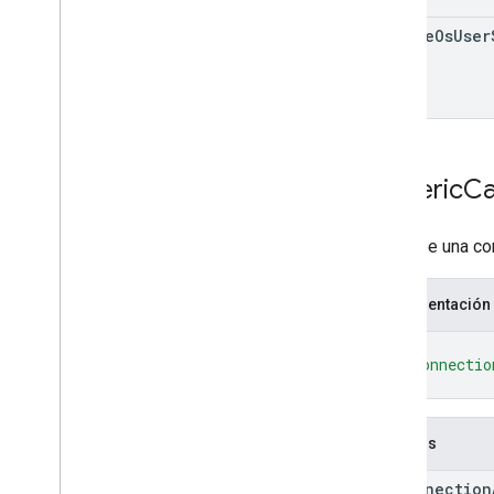
chrome
Os
User
Generic
C
Describe una con
Representación
{
"caConnectio
}
Campos
ca
Connection