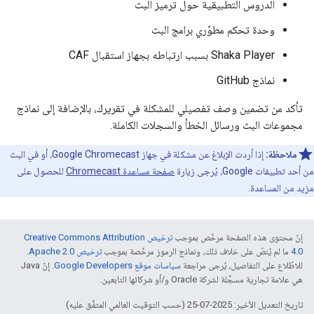
الدروس التطبيقية حول ترميز البث
وحدة تحكم مطوّري برامج البث
Shaka Player بسبب ارتباطه بجهاز استقبال CAF
نماذج GitHub
تأكد من تضمين وصف تفصيلي للمشكلة في تقريرك، بالإضافة إلى نماذج
مجموعات البث ورسائل الخطأ والسجلات الكاملة.
ملاحظة:
إذا أردت الإبلاغ عن مشكلة في جهاز Google Chromecast، أو في البث
من أحد تطبيقات Google، يُرجى زيارة
صفحة مساعدة Chromecast
للحصول على
مزيد من المساعدة.
إنّ محتوى هذه الصفحة مرخّص بموجب
ترخيص Creative Commons Attribution
4.0‏
ما لم يُنصّ على خلاف ذلك، ونماذج الرموز مرخّصة بموجب
ترخيص Apache 2.0‏
.
للاطّلاع على التفاصيل، يُرجى مراجعة
سياسات موقع Google Developers‏
. إنّ Java
هي علامة تجارية مسجَّلة لشركة Oracle و/أو شركائها التابعين.
تاريخ التعديل الأخير: 2025-07-25 (حسب التوقيت العالمي المتفَّق عليه)