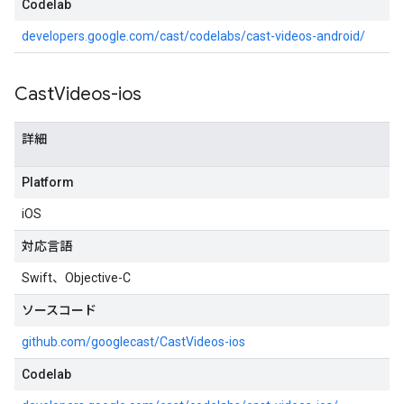
Codelab
developers.google.com/cast/codelabs/cast-videos-android/
Cast
Videos-ios
詳細
Platform
iOS
対応言語
Swift、Objective-C
ソースコード
github.com/googlecast/CastVideos-ios
Codelab