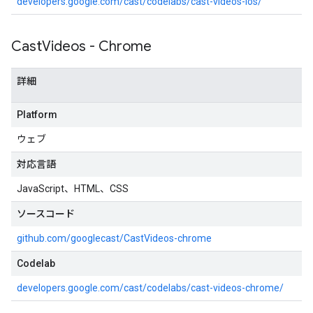
developers.google.com/cast/codelabs/cast-videos-ios/
Cast
Videos - Chrome
詳細
Platform
ウェブ
対応言語
JavaScript、HTML、CSS
ソースコード
github.com/googlecast/CastVideos-chrome
Codelab
developers.google.com/cast/codelabs/cast-videos-chrome/