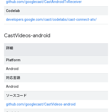
github.com/googlecast/CastAndroidTvReceiver
Codelab
developers.google.com/cast/codelabs/cast-connect-atv/
Cast
Videos-android
詳細
Platform
Android
対応言語
Android
ソースコード
github.com/googlecast/CastVideos-android