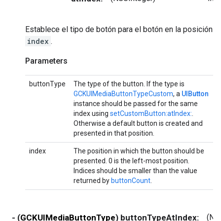
Establece el tipo de botón para el botón en la posición
index
.
Parameters
buttonType
The type of the button. If the type is
GCKUIMediaButtonTypeCustom
, a
UIButton
instance should be passed for the same
index using
setCustomButton:atIndex:
.
Otherwise a default button is created and
presented in that position.
index
The position in which the button should be
presented. 0 is the left-most position.
Indices should be smaller than the value
returned by
buttonCount
.
- (
GCKUIMediaButtonType
) buttonTypeAtIndex:
(NS