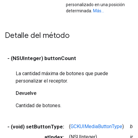
personalizado en una posición
determinada.
Más...
Detalle del método
- (NSUInteger) buttonCount
La cantidad máxima de botones que puede
personalizar el receptor.
Devuelve
Cantidad de botones.
- (void) setButtonType:
(
GCKUIMediaButtonType
)
but
atIndex:
(NSUInteger)
ind