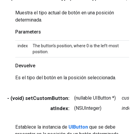
Muestra el tipo actual de botón en una posición
determinada.
Parameters
index
The button's position, where 0 is the left-most
position.
Devuelve
Es el tipo del botón en la posición seleccionada.
- (void) setCustomButton:
(nullable UIButton *)
cust
atIndex:
(NSUInteger)
index
Establece la instancia de
UIButton
que se debe