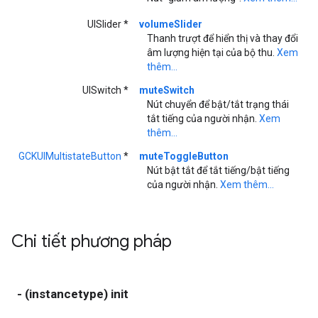
UISlider *
volumeSlider
Thanh trượt để hiển thị và thay đổi
âm lượng hiện tại của bộ thu.
Xem
thêm...
UISwitch *
muteSwitch
Nút chuyển để bật/tắt trạng thái
tắt tiếng của người nhận.
Xem
thêm...
GCKUIMultistateButton
*
muteToggleButton
Nút bật tắt để tắt tiếng/bật tiếng
của người nhận.
Xem thêm...
Chi tiết phương pháp
- (instancetype) init