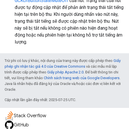
GCKUIButtonStateMuteOff
của nút. Trạng thái của nút
được tự động cập nhật để phản ánh trạng thái tắt tiếng
hiện tại trên bộ thu. Khi người dùng nhấn vào nút này,
trạng thái tắt tiếng sẽ được cập nhật trên bộ thu. Nút
này sẽ bị tắt nếu không có phiên nào hiện đang hoạt
động hoặc nếu phiên hiện tại không hỗ trợ tắt tiếng âm
lượng.
Trừ phi có lưu ý khác, nội dung của trang này được cấp phép theo
Giấy
phép ghi nhận tác giả 4.0 của Creative Commons
và các mẫu mã lập
trình được cấp phép theo
Giấy phép Apache 2.0
. Để biết thông tin chi
tiết, vui lòng tham khảo
Chính sách trang web của Google Developers
.
Java là nhãn hiệu đã đăng ký của Oracle và/hoặc các đơn vị liên kết với
Oracle.
Cập nhật lần gần đây nhất: 2025-07-25 UTC.
Stack Overflow
GitHub