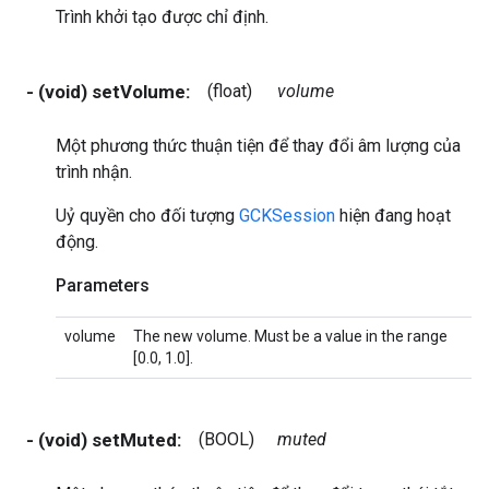
Trình khởi tạo được chỉ định.
- (void) setVolume:
(float)
volume
Một phương thức thuận tiện để thay đổi âm lượng của
trình nhận.
Uỷ quyền cho đối tượng
GCKSession
hiện đang hoạt
động.
Parameters
volume
The new volume. Must be a value in the range
[0.0, 1.0].
- (void) setMuted:
(BOOL)
muted