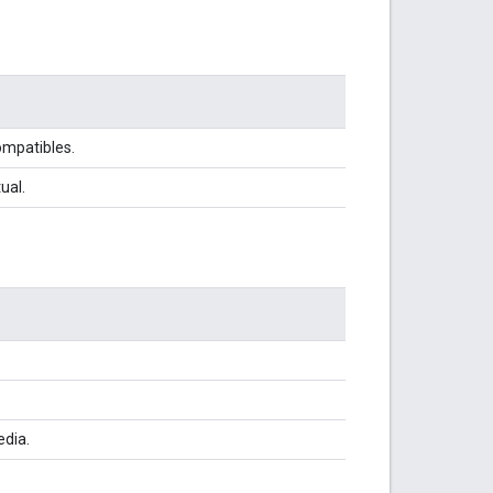
ompatibles.
ual.
edia.