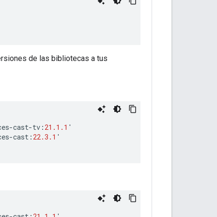
ersiones de las bibliotecas a tus
ces
-
cast
-
tv
:
21.1.1
'
ces
-
cast
:
22.3.1
'
ces
-
cast
:
21.1.1
'