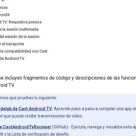
tecas
droidX
 TV: Requisitos previos
e la sesión multimedia
del estado de la sesión
 el transporte
la compatibilidad con Cast
de Android TV
se incluyen fragmentos de código y descripciones de las funcio
oid TV.
os que pruebes lo siguiente:
codelab de Cast Android TV
: Aprende paso a paso a compilar una app d
t que puede recibir transmisiones de video.
de CastAndroidTvReceiver
(GitHub) - Ejecuta, navega y visualiza esta 
UX
y la
Lista de verificación de diseño
.