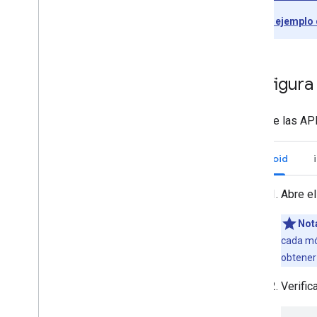
Contenido multimedia
Apps de ejemplo
Medios compatibles
Mensajes de reproducción de
contenido multimedia
Configura 
Protocolos de transmisión
Guía de diseño
Para que las API
Lineamientos de UX
Lista de tareas de diseño
Android
Casos de prueba
Abre el
Cómo probar las apps de Cast
Not
Dispositivos
cada mód
Dispositivos de audio
obtener
Verific