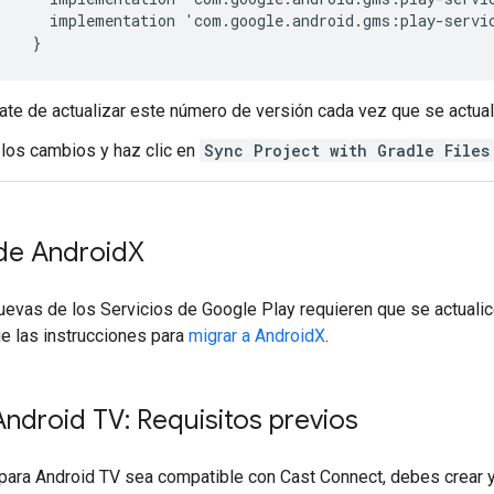
implementation
'
com
.
google
.
android
.
gms
:
play
-
servi
}
te de actualizar este número de versión cada vez que se actuali
los cambios y haz clic en
Sync Project with Gradle Files
 de Android
X
uevas de los Servicios de Google Play requieren que se actuali
ue las instrucciones para
migrar a AndroidX
.
ndroid TV: Requisitos previos
 para Android TV sea compatible con Cast Connect, debes crear y