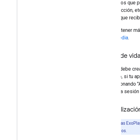
Los datos que pr
reproducción, et
indicar que rec
Para obtener más
multimedia
.
Ciclo de vid
Tu app debe crea
ejemplo, si tu a
seleccionando "A
liberar la sesió
Actualizació
Nota:
Si usas ExoPla
sesión de medios.