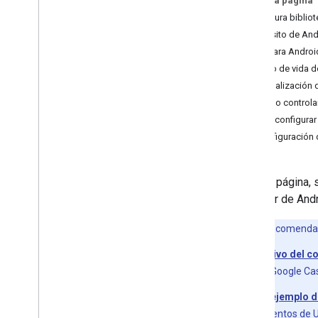
En esta página
Desarrollar la app de Android Sender
Configura biblio
Desarrollar una aplicación emisora de i
OS
Requisito de An
Desarrollar una aplicación de remitente
App para Android
web
Ciclo de vida d
Solución de problemas de
Actualización 
descubrimiento
Cómo controlar
Migrar la app del remitente v2 a CAF
Cómo configurar 
Configuración 
Apps receptoras
Desarrolla una app receptoraweb
Cómo desarrollar una app receptora de
En esta página, 
Android TV
receptor de Andr
Descripción general
Funciones principales
Nota:
Te recomendam
Agregar funciones avanzadas
Validador de sesión multimedia
Instructivo del 
Depuración
SDK de Google Cas
Solución de problemas
App de ejemplo 
Migra el receptor v2 a CAF
Lineamientos de 