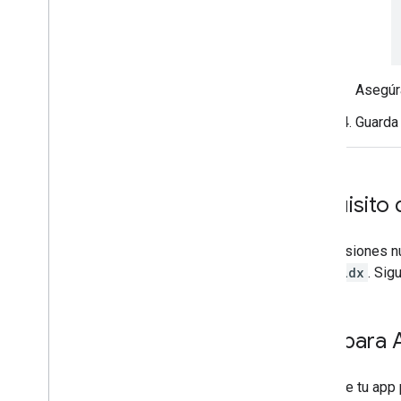
Asegúra
Guarda 
Requisito
Las versiones n
androidx
. Sig
App para A
Para que tu app