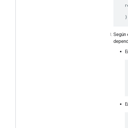
  r
   
  }
Según e
depend
E
E