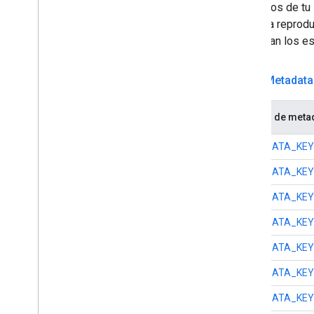
Los datos de tu
pausa la reprodu
enumeran los es
Media
Metadata
Campo de meta
METADATA_KEY
METADATA_KEY
METADATA_KEY_
METADATA_KEY
METADATA_KEY
METADATA_KEY
METADATA_KE