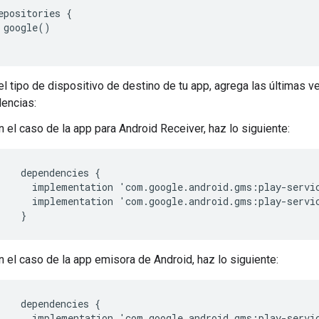
epositories {

 google()

l tipo de dispositivo de destino de tu app, agrega las últimas v
encias:
n el caso de la app para Android Receiver, haz lo siguiente:
dependencies
{
implementation
'
com
.
google
.
android
.
gms
:
play
-
servi
implementation
'
com
.
google
.
android
.
gms
:
play
-
servi
}
n el caso de la app emisora de Android, haz lo siguiente:
dependencies
{
implementation
'
com
.
google
.
android
.
gms
:
play
-
servi