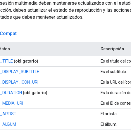
 sesión multimedia deben mantenerse actualizados con el estado
cción, debes actualizar el estado de reproducción y las acciones
tados que debes mantener actualizados.
Compat
datos
Descripción
_TITLE
(obligatorio)
Es el título del 
_DISPLAY_SUBTITLE
Es el subtítulo.
DISPLAY_ICON_URI
Es la URL del íco
_DURATION
(obligatorio)
Es la duración d
_MEDIA_URI
Es el ID de conte
_ARTIST
El artista
Y_ALBUM
El álbum.