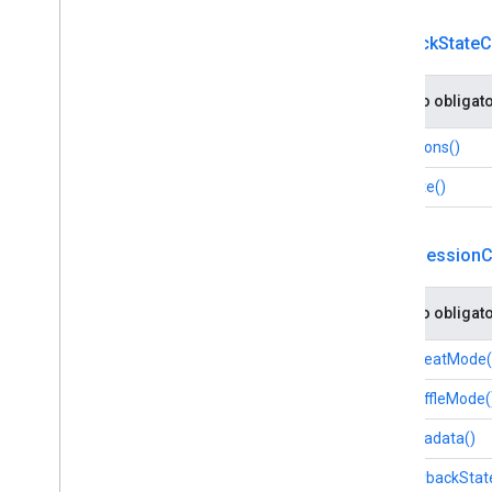
Playback
State
C
Método obligato
setActions()
setState()
Media
Session
C
Método obligato
setRepeatMode(
setShuffleMode(
setMetadata()
setPlaybackStat