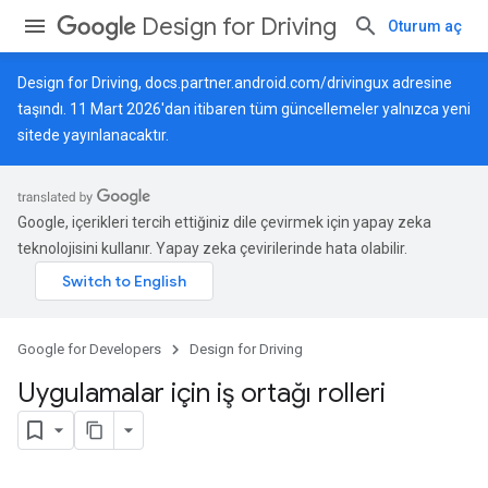
Design for Driving
Oturum aç
Design for Driving,
docs.partner.android.com/drivingux
adresine
taşındı. 11 Mart 2026'dan itibaren tüm güncellemeler yalnızca yeni
sitede yayınlanacaktır.
Google, içerikleri tercih ettiğiniz dile çevirmek için yapay zeka
teknolojisini kullanır. Yapay zeka çevirilerinde hata olabilir.
Google for Developers
Design for Driving
Uygulamalar için iş ortağı rolleri