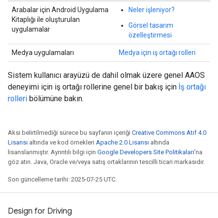
Arabalar için Android Uygulama
Neler işleniyor?
Kitaplığı ile oluşturulan
Görsel tasarım
uygulamalar
özelleştirmesi
Medya uygulamaları
Medya için iş ortağı rolleri
Sistem kullanıcı arayüzü de dahil olmak üzere genel AAOS
deneyimi için iş ortağı rollerine genel bir bakış için
İş ortağı
rolleri
bölümüne bakın.
Aksi belirtilmediği sürece bu sayfanın içeriği
Creative Commons Atıf 4.0
Lisansı
altında ve kod örnekleri
Apache 2.0 Lisansı
altında
lisanslanmıştır. Ayrıntılı bilgi için
Google Developers Site Politikaları
'na
göz atın. Java, Oracle ve/veya satış ortaklarının tescilli ticari markasıdır.
Son güncelleme tarihi: 2025-07-25 UTC.
Design for Driving