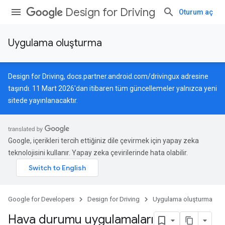
Design for Driving
Oturum aç
Uygulama oluşturma
Design for Driving,
docs.partner.android.com/drivingux
adresine
taşındı. 11 Mart 2026'dan itibaren tüm güncellemeler yalnızca yeni
sitede yayınlanacaktır.
Google, içerikleri tercih ettiğiniz dile çevirmek için yapay zeka
teknolojisini kullanır. Yapay zeka çevirilerinde hata olabilir.
Google for Developers
Design for Driving
Uygulama oluşturma
Hava durumu uygulamaları