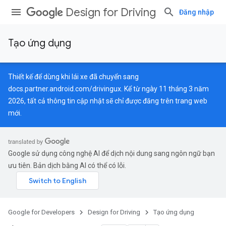
Design for Driving
Đăng nhập
Tạo ứng dụng
Thiết kế để dùng khi lái xe đã chuyển sang
docs.partner.android.com/drivingux
. Kể từ ngày 11 tháng 3 năm
2026, tất cả thông tin cập nhật sẽ chỉ được đăng trên trang web
mới.
Google sử dụng công nghệ AI để dịch nội dung sang ngôn ngữ bạn
ưu tiên. Bản dịch bằng AI có thể có lỗi.
Google for Developers
Design for Driving
Tạo ứng dụng