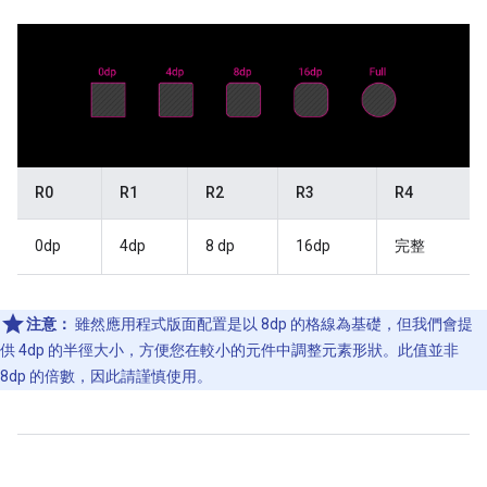
R0
R1
R2
R3
R4
0dp
4dp
8 dp
16dp
完整
注意：
雖然應用程式版面配置是以 8dp 的格線為基礎，但我們會提
供 4dp 的半徑大小，方便您在較小的元件中調整元素形狀。此值並非
8dp 的倍數，因此請謹慎使用。