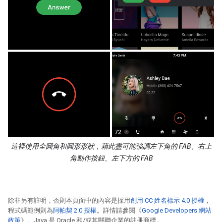
這裡使用全圓角和圓形形狀，藉此盡可能強調左下角的 FAB、右上
角動作按鈕、左下方的 FAB
除非另有註明，否則本頁面中的內容是採用
創用 CC 姓名標示 4.0 授權
，
程式碼範例則為
阿帕契 2.0 授權
。詳情請參閱《
Google Developers 網站
政策
》。Java 是 Oracle 和/或其關聯企業的註冊商標。