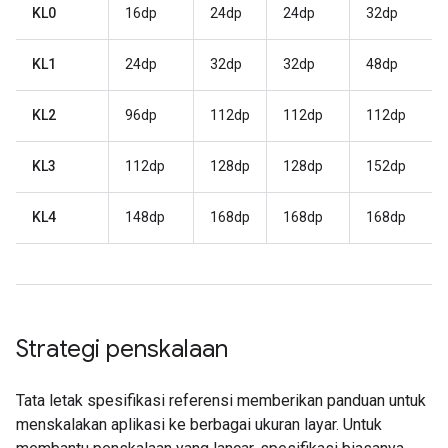
KL0
16dp
24dp
24dp
32dp
KL1
24dp
32dp
32dp
48dp
KL2
96dp
112dp
112dp
112dp
KL3
112dp
128dp
128dp
152dp
KL4
148dp
168dp
168dp
168dp
Strategi penskalaan
Tata letak spesifikasi referensi memberikan panduan untuk
menskalakan aplikasi ke berbagai ukuran layar. Untuk