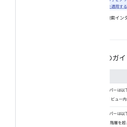
ンツ階層を構築する
と
コンテンツ スタイルを適用す
アプリ内検索を実装する場合、検索イン
の両方を設計しています。
ブラウジング ビューのガ
要件レベル
ガイドライン
必須
アプリ デベロッパーは以
ブラウジング ビュー
すべきである
アプリ デベロッパーは以
最上位から 3 階層