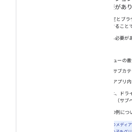
いくつかの決定を行う必要があ
コンテンツ ビューのスタイル設定とブラ
スクは、各ビューの内容を計画すること
具体的には、次のことを決定する必要が
コンテンツの深度レベル
最上位および下位の閲覧ビューの書
閲覧ビューのコンテンツをサブカテ
ブラウジングの補助としてアプリ内
コンテンツの構造を決める際には、ドラ
ー内でコンテンツをサブカテゴリ（サブ
ブラウジング インターフェースの例につ
注:
アプリのコンテンツ階層は、ルートのメディア
テムにコンテンツ スタイルを適用して、その子をグ