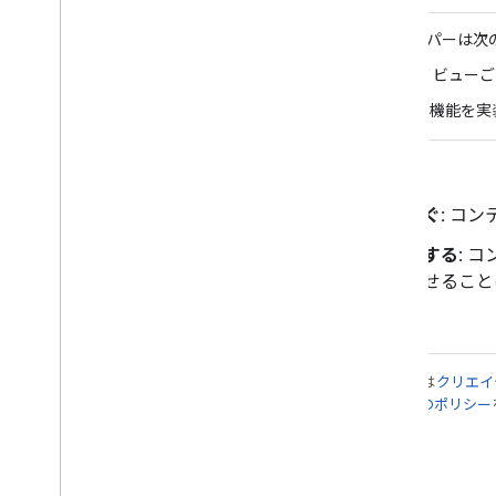
してもよい
アプリ デベロッパーは次
ブラウジング ビュー
アプリ内検索機能を実
説明:
ドライバーの注意散漫を防ぐ:
コン
コンテンツの表示を最適化する:
コ
リッドとリストを組み合わせること
特に記載のない限り、このページのコンテンツは
クリエイ
れます。詳しくは、
Google Developers サイトのポリシー
最終更新日 2025-07-25 UTC。