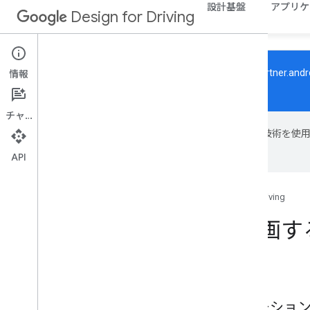
設計基盤
アプリケ
Design for Driving
ドライビング向けデザインは
docs.partner.andr
情報
す。
チャット
Google は AI 
場合があります。
API
Google for Developers
Design for Driving
閲覧ビューを計画す
このページの内容
ブラウジング ビューのガイドライン
アプリの最上位のナビゲーション