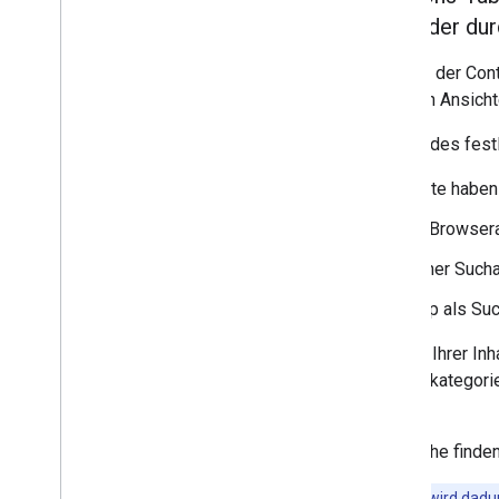
Entscheidungen bezüglich der dur
Da sich Autohersteller um den Stil der Co
auf das Surfen darin, die einzelnen Ansicht
Sie müssen insbesondere Folgendes fest
Wie viele Levels deine Inhalte haben
Formatierung der einzelnen Browsera
Legt fest, ob der Inhalt in einer Such
Ob Sie die Suche in Ihrer App als S
Denken Sie bei der Strukturierung Ihrer In
Das Gruppieren von Inhalt in Unterkategori
flacher zu gestalten.
Beispiele für die Browseroberfläche finde
Hinweis
:Die Inhaltshierarchie Ihrer App wird d