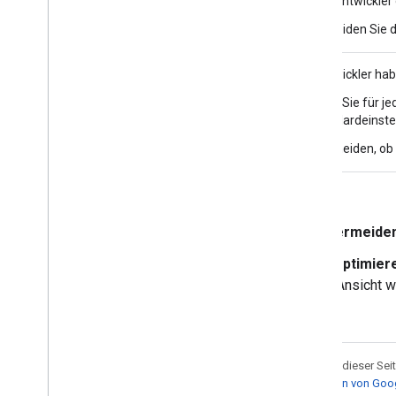
SOLLTEN
Für App-Entwickler g
Vermeiden Sie d
MAI
App-Entwickler hab
Legen Sie für je
(Standardeinstel
Entscheiden, ob
Grund:
Ablenkung des Fahrers vermeide
Darstellung von Inhalten optimier
Rastern und Listen in einer Ansicht wi
Sofern nicht anders angegeben, sind die Inhalte dieser Sei
Informationen finden Sie in den
Websiterichtlinien von Go