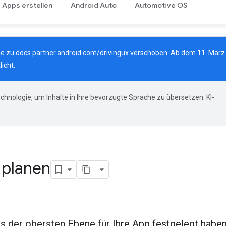
Apps erstellen
Android Auto
Automotive OS
de zu
docs.partner.android.com/drivingux
verschoben. Ab dem 11. März 
icht.
hnologie, um Inhalte in Ihre bevorzugte Sprache zu übersetzen. KI-
 planen
 der obersten Ebene für Ihre App festgelegt haben