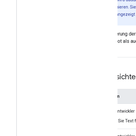
dieser untergeordneten Elemente usw. definieren. S
Elemente in der Raster- oder Listenansicht angezeigt 
erstellen
und
Inhaltsstile anwenden
.
Wenn Sie sich für die Implementierung der
entwerfen sowohl das Suchangebot als auc
Richtlinien für Suchansicht
Anforderungsstufe
Richtlinien
MÜSSEN
Für App-Entwickler 
Geben Sie Text f