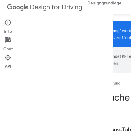
Designgrundlage
Design for Driving
Die Dokumentation zu „Design for Driving“ wur
Info
ausschließlich auf der neuen Website veröffentl
Chat
Google verwendet KI-Tec
Übersetzungen können Fehler enthalten.
API
Google for Developers
Design for Driving
Ansichten der Suche
Auf dieser Seite
Richtlinien für Suchansichten
Nachdem Sie die Navigations-Tabs