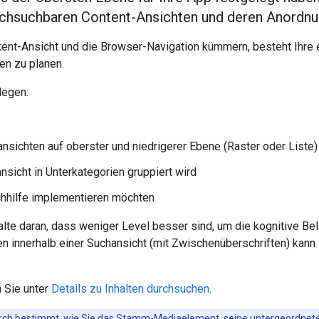
chsuchbaren Content-Ansichten und deren Anordnun
ntent-Ansicht und die Browser-Navigation kümmern, besteht Ihre
en zu planen.
legen:
nsichten auf oberster und niedrigerer Ebene (Raster oder Liste)
ansicht in Unterkategorien gruppiert wird
uchhilfe implementieren möchten
halte daran, dass weniger Level besser sind, um die kognitive Be
en innerhalb einer Suchansicht (mit Zwischenüberschriften) kann I
n Sie unter
Details zu Inhalten durchsuchen
.
adurch bestimmt, wie Sie das Stamm-Mediaelement, seine untergeordne