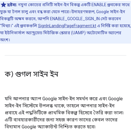
দ্রষ্টব্য:
নমুনা কোডের প্রতিটি সাইন-ইন বিকল্প একটি ENABLE ধ্রুবকের সাথে
যুক্ত যা টগল চালু এবং বন্ধ করা যেতে পারে। উদাহরণস্বরূপ, Google সাইন-ইন
বিকল্পটি অক্ষম করতে, আপনি ENABLE_GOOGLE_SIGN_IN সেট করবেন
"মিথ্যা।" এই ধ্রুবকগুলি
SignInLandingPageFragment.kt
এ নির্দিষ্ট করা হয়েছে,
যা ইউনিভার্সাল অ্যান্ড্রয়েড মিউজিক প্লেয়ার (UAMP) অটোমোটিভ অ্যাপের
অংশ।
ক) গুগল সাইন ইন
যদি আপনার অ্যাপ Google সাইন-ইন সমর্থন করে এবং Google
সাইন-ইন সিস্টেমে উপলব্ধ থাকে, তাহলে আপনার সাইন-ইন
প্রবাহে এই পদ্ধতিটিকে প্রাথমিক বিকল্প হিসেবে তৈরি করা ভাল৷
এটি ব্যবহারকারীদের জন্য সহজ কারণ তাদের কেবল তাদের
বিদ্যমান Google অ্যাকাউন্ট নিশ্চিত করতে হবে৷