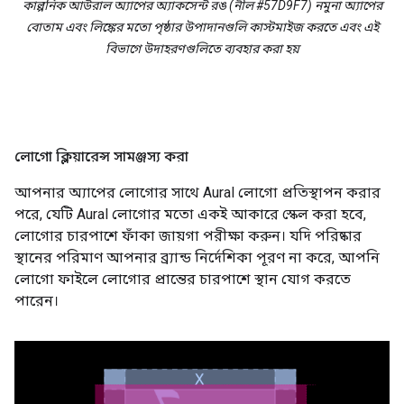
কাল্পনিক আউরাল অ্যাপের অ্যাকসেন্ট রঙ (নীল #57D9F7) নমুনা অ্যাপের
বোতাম এবং লিঙ্কের মতো পৃষ্ঠার উপাদানগুলি কাস্টমাইজ করতে এবং এই
বিভাগে উদাহরণগুলিতে ব্যবহার করা হয়
লোগো ক্লিয়ারেন্স সামঞ্জস্য করা
আপনার অ্যাপের লোগোর সাথে Aural লোগো প্রতিস্থাপন করার
পরে, যেটি Aural লোগোর মতো একই আকারে স্কেল করা হবে,
লোগোর চারপাশে ফাঁকা জায়গা পরীক্ষা করুন। যদি পরিষ্কার
স্থানের পরিমাণ আপনার ব্র্যান্ড নির্দেশিকা পূরণ না করে, আপনি
লোগো ফাইলে লোগোর প্রান্তের চারপাশে স্থান যোগ করতে
পারেন।