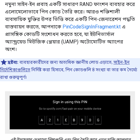
নমুনা সাইন-ইন প্রবাহ একটি সাধারণ RAND ফাংশন ব্যবহার করে
এলোমেলোভাবে পিন কোড তৈরি করে। আরও শক্তিশালী
ব্যবসায়িক যুক্তির উপর ভিত্তি করে একটি পিন-জেনারেশন পদ্ধতি
বাস্তবায়ন করতে, আপনাকে
PinCodeSignInFragment.kt
এ
প্রাসঙ্গিক কোডটি সংশোধন করতে হবে, যা ইউনিভার্সাল
অ্যান্ড্রয়েড মিউজিক প্লেয়ার (UAMP) অটোমোটিভ অ্যাপের
অংশ।
দ্রষ্টব্য:
ব্যবহারকারীদের জন্য অত্যধিক জ্ঞানীয় লোড এড়াতে,
সাইন-ইন
নির্দেশিকাগুলিতে
নির্দিষ্ট করা হিসাবে, পিন কোডগুলি 8 সংখ্যা বা তার কম দৈর্ঘ্যে
রাখা গুরুত্বপূর্ণ৷
এই উদাহরণে দেখানো লিঙ্কগুলি এবং পিন তৈরি করে এমন যুক্তি আপনার