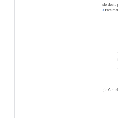
Exceto em caso de indicação contrária, o conteúdo desta
licenciadas de acordo com a
Licença Apache 2.0
. Para ma
Última atualização 2025-07-25 UTC.
Design para direção
Novidades
Marcadores de layout
Deve, deve e maio
Android
Chrome
Firebase
Google Cloud
Termos de Serviço
Privacidade
Manage cookies