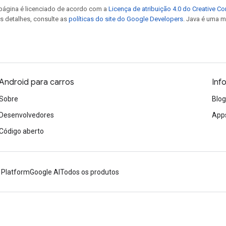
 página é licenciado de acordo com a
Licença de atribuição 4.0 do Creative 
is detalhes, consulte as
políticas do site do Google Developers
. Java é uma m
Android para carros
Inf
Sobre
Blog
Desenvolvedores
Apps
Código aberto
 Platform
Google AI
Todos os produtos