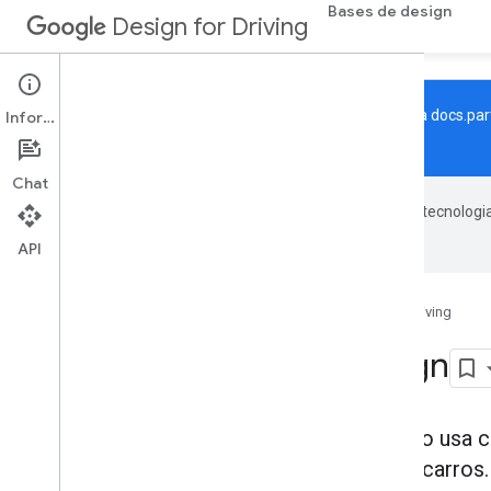
Bases de design
Design for Driving
O Design para direção foi movido para
docs.par
Informações
exclusivamente no novo site.
Chat
O Google usa tecnologi
com IA podem ter erros.
API
Google for Developers
Design for Driving
Sistema de design
A interface do Android Auto usa c
clareza visual nas telas de carros.