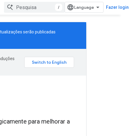
/
Fazer login
atualizações serão publicadas
raduções
egicamente para melhorar a