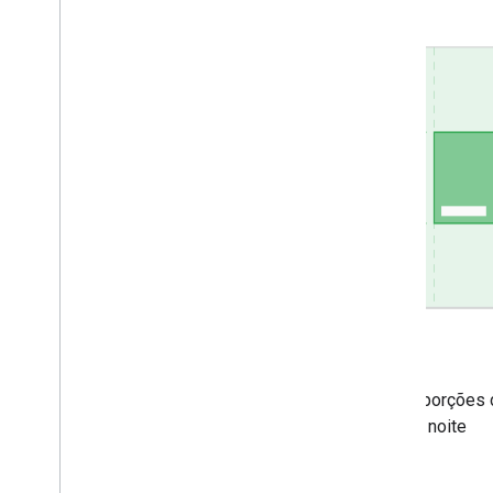
Cor
Paletas de cores, gradientes, proporções 
dia e noite