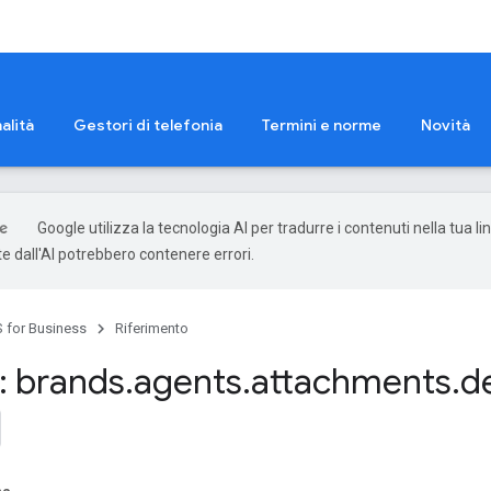
alità
Gestori di telefonia
Termini e norme
Novità
Google utilizza la tecnologia AI per tradurre i contenuti nella tua li
e dall'AI potrebbero contenere errori.
 for Business
Riferimento
 brands
.
agents
.
attachments
.
d