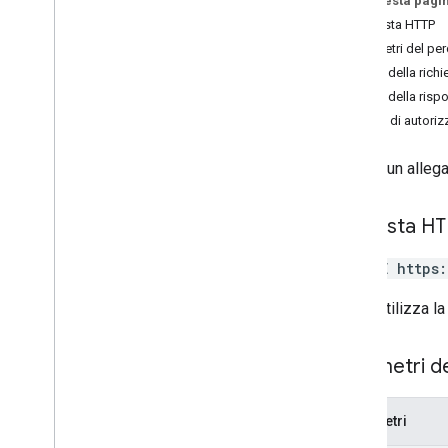
Su questa pagi
brands
.
agents
.
attachments
Richiesta HTTP
Panoramica
Parametri del pe
delete
Corpo della richi
brand
.
agent
.
integrations
Corpo della risp
partners
Ambiti di autori
regions
tester
Elimina un alleg
Tipi
Avvio agente
Richiesta H
Agente
Verification
Agente
Verification
Contatto
DELETE https
Agent
Verification
Token
L'URL utilizza la
Telefono
Verification
State
API RCS Business Messaging
Parametri d
Librerie client
Parametri
Panoramica