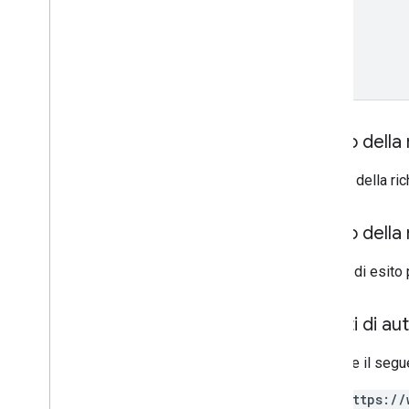
Messaggi
name
Eventi
Glossario
Panoramica
Corpo della 
Il corpo della r
Corpo della 
In caso di esito
Ambiti di au
Richiede il segu
https://