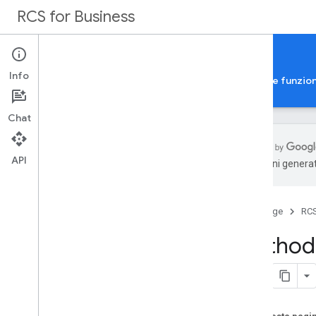
RCS for Business
Documentazione
Info
Guide
Esempi
Riferimento
Galleria delle funzion
Chat
API
traduzioni generat
Riferimento API
API Business Communications
Home page
RCS
Panoramica
Method:
Risorse REST
analytics
.
agent
Performances
allegati
brand
brand
.
agent