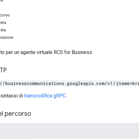
na
rcorso
esta
osta
zzazione
ato per un agente virtuale RCS for Business.
TTP
://businesscommunications.googleapis.com/v1/{name=br
 sintassi di
transcodifica gRPC
.
el percorso