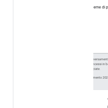
Per saperne di p
Salvo quando diversamente 
codice sono concessi in b
delle sue consociate.
Ultimo aggiornamento 202
Coinvolgi
Google Developer Program